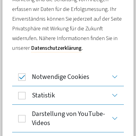
Privaten Krankenversicherung gibt es
erfassen wir Daten für die Erfolgsmessung. Ihr
strenge rechtliche Vorgaben. Eine
Einverständnis können Sie jederzeit auf der Seite
wichtige Rolle spielen dabei die
Privatsphäre mit Wirkung für die Zukunft
Alterungsrückstellungen
. Jede
widerrufen. Nähere Informationen finden Sie in
Beitragsanpassung
wird von
unserer
Datenschutzerklärung
.
unabhängigen Treuhändern überwacht.
Notwendige Cookies
Zur Darstellung von Videos nutzen wir YouTube,
welches den Zwischenspeicher des Browsers und als
Statistik
eingeloggter Youtube-Nutzer auch Cookies nutzt.
Zudem werden Daten außerhalb der EU verarbeitet
und dort kann der europäische Datenschutzstandard
nicht gewährleistet werden. Weitere Infos
Darstellung von YouTube-
entnehmen Sie unserer Datenschutzerklärung. Mit
Videos
einem Klick stimmen Sie der Datenschutzerklärung
zu.