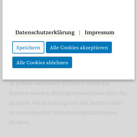
Video starten
Die Berechnung der
Datenschutzerklärung
|
Impressum
Krankenversicherungsbeiträge in der
Privaten Krankenversicherung (PKV) erfolgt
Speichern
Alle Cookies akzeptieren
nach dem sogenannten
Äquivalenzprinzip
Alle Cookies ablehnen
. Dabei wird stets ein Kollektiv betrachtet,
das zu Versicherungsbeginn gleichaltrig ist.
In jedem einzelnen Kollektiv muss die
Summe aus den Beitragseinnahmen über die
gesamte Versicherungszeit die Summe aller
zu erwartenden Versicherungsleistungen
decken.