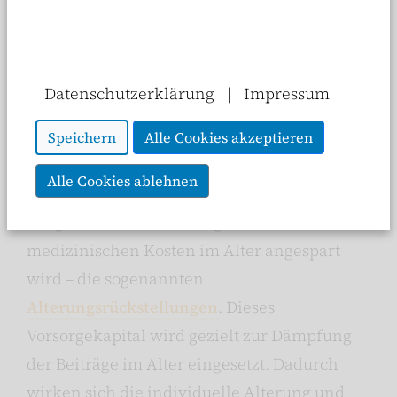
Datenschutzerklärung
|
Impressum
Zu den Besonderheiten der Privaten
Speichern
Alle Cookies akzeptieren
Krankenversicherung gehört, dass aus den
Alle Cookies ablehnen
Beiträgen der Versicherten von Anfang an
ein großer Teil als Vorsorge für die
medizinischen Kosten im Alter angespart
wird – die sogenannten
Alterungsrückstellungen
. Dieses
Vorsorgekapital wird gezielt zur Dämpfung
der Beiträge im Alter eingesetzt. Dadurch
wirken sich die individuelle Alterung und