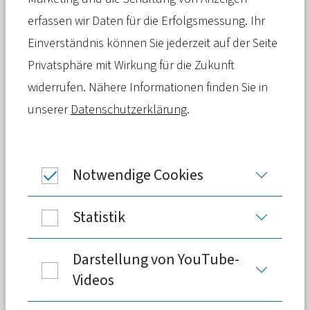
Krankenversicherung (GKV) sind die
erfassen wir Daten für die Erfolgsmessung. Ihr
Beiträge in der PKV nicht vom
Einverständnis können Sie jederzeit auf der Seite
Einkommen abhängig. Damit sie im
Privatsphäre mit Wirkung für die Zukunft
Alter nicht zu hoch werden, gibt es
widerrufen. Nähere Informationen finden Sie in
verschiedene Vorsorgemechanismen.
unserer
Datenschutzerklärung
.
Eine Auswertung zeigt, dass diese gut
wirken und die Beiträge im Alter stabil
bleiben.
Notwendige Cookies
Statistik
Darstellung von YouTube-
Videos