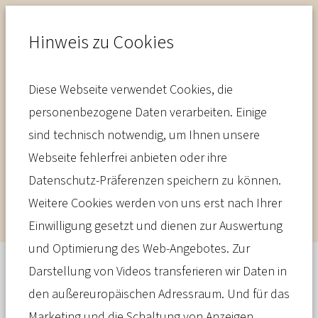
Hinweis zu Cookies
Diese Webseite verwendet Cookies, die
Beiträge
personenbezogene Daten verarbeiten. Einige
sind technisch notwendig, um Ihnen unsere
So hoch sind die PKV-Beiträge
Webseite fehlerfrei anbieten oder ihre
im Alter
Datenschutz-Präferenzen speichern zu können.
Weitere Cookies werden von uns erst nach Ihrer
Einwilligung gesetzt und dienen zur Auswertung
und Optimierung des Web-Angebotes. Zur
Darstellung von Videos transferieren wir Daten in
Infoseite
den außereuropäischen Adressraum. Und für das
Anders als in der Gesetzlichen
Marketing und die Schaltung von Anzeigen