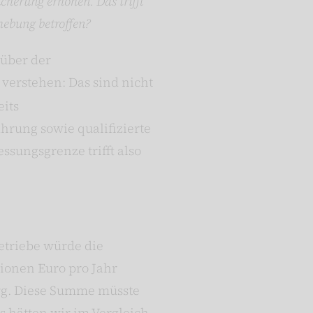
cherung erhöhen. Das trifft
nhebung betroffen?
 über der
u verstehen: Das sind nicht
eits
hrung sowie qualifizierte
sungsgrenze trifft also
etriebe würde die
ionen Euro pro Jahr
erg. Diese Summe müsste
s hätten wir im Vergleich