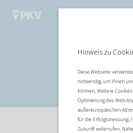
Gesundheitssystem
Hinweis zu Cooki
Hidden Cham
Diese Webseite verwendet
uns 1,6 Milli
notwendig, um Ihnen unse
können. Weitere Cookies
Optimierung des Web-Ange
außereuropäischen Adres
für die Erfolgsmessung. I
Interview
06. Juli 2026
Zukunft widerrufen. Nähe