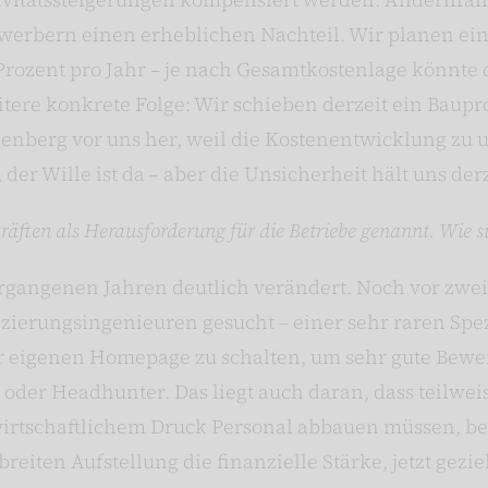
werbern einen erheblichen Nachteil. Wir planen ein
Prozent pro Jahr – je nach Gesamtkostenlage könnte d
tere konkrete Folge: Wir schieben derzeit ein Baupr
enberg vor uns her, weil die Kostenentwicklung zu u
der Wille ist da – aber die Unsicherheit hält uns der
räften als Herausforderung für die Betriebe genannt. Wie s
vergangenen Jahren deutlich verändert. Noch vor zw
zierungsingenieuren gesucht – einer sehr raren Spezi
er eigenen Homepage zu schalten, um sehr gute Bewe
oder Headhunter. Das liegt auch daran, dass teilweis
irtschaftlichem Druck Personal abbauen müssen, be
eiten Aufstellung die finanzielle Stärke, jetzt geziel