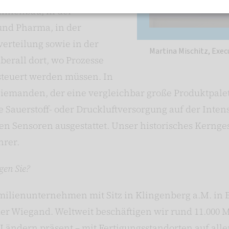
hinenbau, in der
und Pharma, in der
erteilung sowie in der
Martina Mischitz, Exec
überall dort, wo Prozesse
steuert werden müssen. In
niemanden, der eine vergleichbar große Produktpalett
ie Sauerstoff- oder Druckluftversorgung auf der Inte
ren Sensoren ausgestattet. Unser historisches Kerng
hrer.
gen Sie?
milienunternehmen mit Sitz in Klingenberg a.M. in B
der Wiegand. Weltweit beschäftigen wir rund 11.000 
5 Ländern präsent – mit Fertigungsstandorten auf al