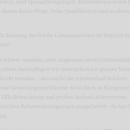
ärken, sind Spezialfertigungen, Kleinstserien sowie
n denen kurze Wege, hohe Qualifikation und modern
elle Belastung durch hohe Lohnzusatzkosten im Vergleich 
atie?
st schwer messbar, aber insgesamt unverhältnismäßig
lichten beschäftigen wir inzwischen ein ganzes Te
direkt messbar – das macht sie schmerzhaft konkret.
sse Gestaltungsspielräume: Kein Dach in Klingenber
f LED-Beleuchtung und prüfen laufend Alternativen.
itischen Rahmenbedingungen ausgeliefert – da hat d
ung.