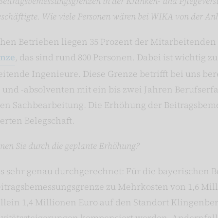
Beitragsbemessungsgrenzen in der Kranken- und Pflegeversi
Beschäftigte. Wie viele Personen wären bei WIKA von der A
chen Betrieben liegen 35 Prozent der Mitarbeitenden
enze
, das sind rund 800 Personen. Dabei ist wichtig z
itende Ingenieure. Diese Grenze betrifft bei uns ber
nd -absolventen mit ein bis zwei Jahren Berufserfa
en Sachbearbeitung. Die Erhöhung der Beitragsbemes
erten Belegschaft.
nen Sie durch die geplante Erhöhung?
 sehr genau durchgerechnet: Für die bayerischen B
itragsbemessungsgrenze zu Mehrkosten von 1,6 Mill
allein 1,4 Millionen Euro auf den Standort Klingenb
ivitätssteigerungen kompensiert werden. Andernfall