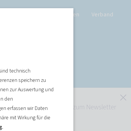
Positionen
Wissen
Verband
ssung kostet
sind technisch
ferenzen speichern zu
ienen zur Auswertung und
S
in den
Jetzt kostenlos zum Newsletter
en erfassen wir Daten
anmelden
häre mit Wirkung für die
Artikel teilen
g
.