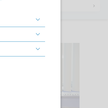
ter Hidden Champion.
Per E-Mail teilen
Auf X teilen
Auf Xing te
nzusatzkosten für den
Auf Linkedin teil
utschland sieht und was