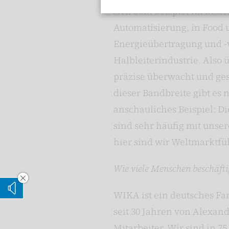
sich zum Beispiel im Masc
Automatisierung, in Food 
Energieübertragung und -v
Halbleiterindustrie. Also 
präzise überwacht und ge
dieser Bandbreite gibt es 
anschauliches Beispiel: D
sind sehr häufig mit unse
hier sind wir Weltmarktfü
Wie viele Menschen beschäfti
Vorleseoption verstecken
WIKA ist ein deutsches Fa
Vorlesen
seit 30 Jahren von Alexan
Mitarbeiter. Wir sind in 7