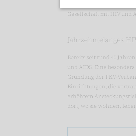
werden. All diese Erfolge 
Gesellschaft mit HIV und 
Jahrzehntelanges H
Bereits seit rund 40 Jahre
und AIDS. Eine besonders 
Gründung der PKV-Verband 
Einrichtungen, die vertra
erhöhtem Ansteckungsrisiko
dort, wo sie wohnen, leben