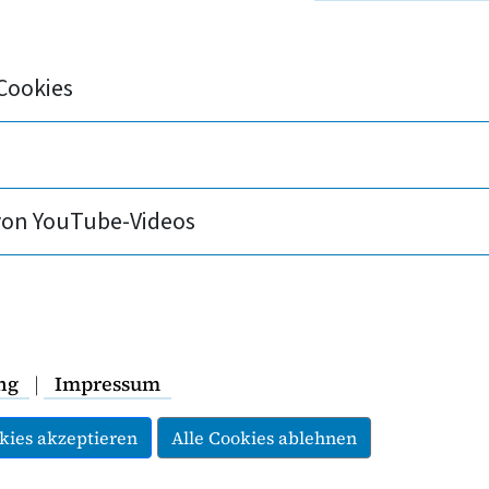
IDS-Tages am 1. Dezember erinnert der PKV-Vo
s Engagement für
Prävention
wichtig bleibt.
en für bessere Lebensbedingungen von Mensche
Cookies
tionen ist laut
Robert Koch-Institut
in den verga
n – zuletzt um rund zehn Prozent auf 2.300 Personen 
von YouTube-Videos
I-Virus. Darunter sind geschätzt 8.200 Menschen, di
ich: Aufklärung und Prävention sind nach wie vor u
er nicht heilbar ist. Zudem bleibt es wichtig, Solid
ng
|
Impressum
ng aktiv zu begegnen.
kies akzeptieren
Alle Cookies ablehnen
IDS konnten in den vergangenen Jahrzehnten zwar gr