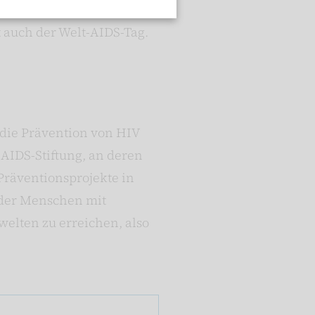
gen, die für unsere
 auch der Welt-AIDS-Tag.
 die Prävention von HIV
AIDS-Stiftung, an deren
Präventionsprojekte in
oder Menschen mit
welten zu erreichen, also