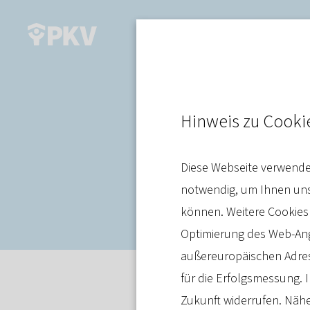
Prävention
Hinweis zu Cooki
Steigende HIV
Diese Webseite verwendet
große Herau
notwendig, um Ihnen unse
können. Weitere Cookies
Optimierung des Web-Ange
außereuropäischen Adres
für die Erfolgsmessung. I
Pressemitteilung
27. Novembe
Zukunft widerrufen. Nähe