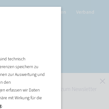
Positionen
Wissen
Verband
eibt eine
sind technisch
ferenzen speichern zu
ienen zur Auswertung und
S
in den
Jetzt kostenlos zum Newsletter
en erfassen wir Daten
anmelden
häre mit Wirkung für die
Artikel teilen
g
.