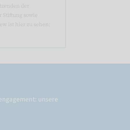
itzenden der
r Stiftung sowie
w ist hier zu sehen:
engagement: unsere