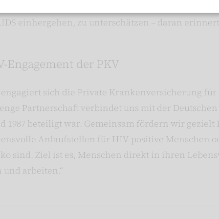
dürfen aber nicht dazu verleiten, die Herausforderun
AIDS einhergehen, zu unterschätzen – daran erinnert
IV-Engagement der PKV
n engagiert sich die Private Krankenversicherung für
enge Partnerschaft verbindet uns mit der Deutschen 
1987 beteiligt war. Gemeinsam fördern wir gezielt 
uensvolle Anlaufstellen für HIV-positive Menschen 
 sind. Ziel ist es, Menschen direkt in ihren Lebens
 und arbeiten.“