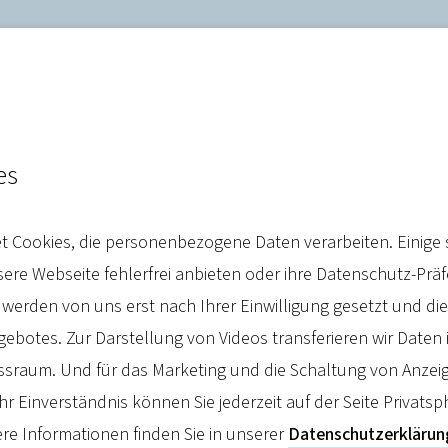
es
-Infektionszahlen: AIDS bl
 Cookies, die personenbezogene Daten verarbeiten. Einige 
sforderung
re Webseite fehlerfrei anbieten oder ihre Datenschutz-Prä
 werden von uns erst nach Ihrer Einwilligung gesetzt und d
botes. Zur Darstellung von Videos transferieren wir Daten 
sraum. Und für das Marketing und die Schaltung von Anzeig
hr Einverständnis können Sie jederzeit auf der Seite Privatsp
r 2025
re Informationen finden Sie in unserer
Datenschutzerklärun