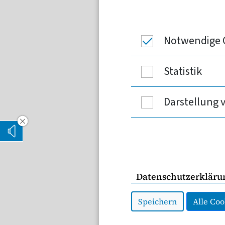
Anlässlich des Welt-A
daran, dass ein starke
sich seit rund 40 Jahr
Notwendige 
Statistik
„Die Zahl der HIV-Neuinfek
kontinuierlich angestiege
Darstellung 
97.700 Menschen mit dem H
Vorleseoption verstecken
ihrer Infektion wissen.
Vorlesen
Diese Zahlen machen deutl
behandelbar, aber noch imm
Datenschutzerkläru
zeigen und Diskriminieru
Speichern
Alle Coo
Im Kampf gegen HIV und A