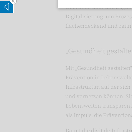
Vorleseoption verstecken
Überblick über und Zugang
Vorlesen
Digitalisierung, um Proze
flächendeckend und zeitna
„Gesundheit gestalte
Mit „Gesundheit gestalte
Prävention in Lebenswelte
Infrastruktur, auf der si
und vernetzen können. Sie
Lebenswelten transparent 
als Impuls, die Präventio
Damit die digitale Infras