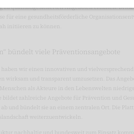
 zu qualitätsgesicherten Angeboten erhalten. Dritte
sse für eine gesundheitsförderliche Organisationse
h initiieren zu können.
n“ bündelt viele Präventionsangebote
n" haben wir einen innovativen und vielversprechen
n wirksam und transparent umzusetzen. Das Angebot 
ch Menschen als Akteure in den Lebenswelten niedrig
 bildet zahlreiche Angebote für Prävention und Ge
ab und bündelt sie an einem zentralen Ort. Die Plat
nslandschaft weiterzuentwickeln.
truktur nachhaltig und bundesweit zum Einsatz komm