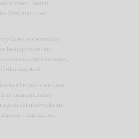
 Maßnahmen. Zudem
che Regionen oder
ungsdaten systematisch
chen Bedingungen am
eitsversorgung beitragen,
förderung setzt.
nisches Projekt – sie kann
 Der demografische
ss gestärkt und wirksam
 getan – nun gilt es,