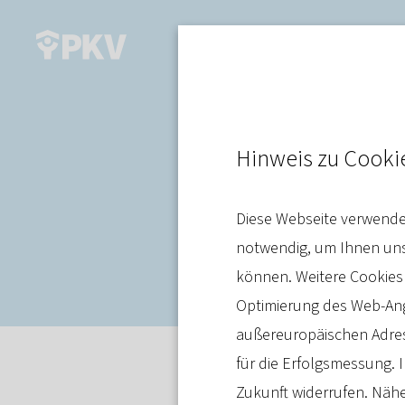
Prävention
Hinweis zu Cooki
Präventionsa
Diese Webseite verwendet
Infrastruktur
notwendig, um Ihnen unse
können. Weitere Cookies
Optimierung des Web-Ange
außereuropäischen Adres
für die Erfolgsmessung. I
Meldung
27. Juni 2025
Zukunft widerrufen. Nähe