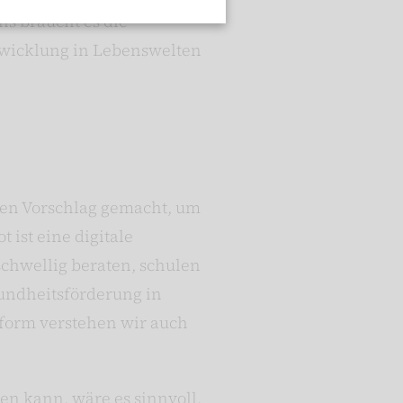
ns braucht es die
ntwicklung in Lebenswelten
den Vorschlag gemacht, um
ist eine digitale
schwellig beraten, schulen
sundheitsförderung in
tform verstehen wir auch
en kann, wäre es sinnvoll,