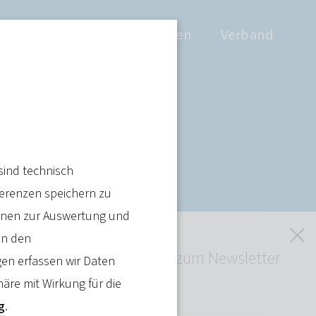
Positionen
Wissen
Verband
itale
sind technisch
ferenzen speichern zu
ienen zur Auswertung und
S
in den
Jetzt kostenlos zum Newsletter
en erfassen wir Daten
anmelden
häre mit Wirkung für die
Artikel teilen
g
.