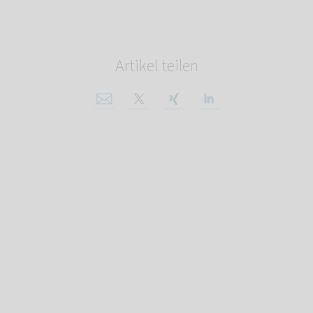
Artikel teilen
Per E-Mail teilen
Auf X teilen
Auf Xing teilen
Auf Linkedin tei