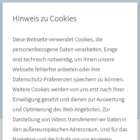
Hinweis zu Cookies
Diese Webseite verwendet Cookies, die
Verband
personenbezogene Daten verarbeiten. Einige
sind technisch notwendig, um Ihnen unsere
Politiker: Kapitaldeckung ist
Webseite fehlerfrei anbieten oder ihre
der Schlüssel für mehr
Datenschutz-Präferenzen speichern zu können.
Generationengerechtigkeit
Weitere Cookies werden von uns erst nach Ihrer
Einwilligung gesetzt und dienen zur Auswertung
und Optimierung des Web-Angebotes. Zur
Darstellung von Videos transferieren wir Daten in
den außereuropäischen Adressraum. Und für das
Meldung
11. Juni 2026
Marketing und die Schaltung von Anzeigen