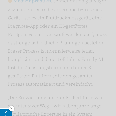
Medizinprodukte
schneller und günstiger
zuzulassen. Denn bevor ein medizinisches
Gerät – sei es ein Blutdruckmessgerät, eine
Diagnose-App oder ein KI-gestütztes
Röntgensystem – verkauft werden darf, muss
es strenge behördliche Prüfungen bestehen.
Dieser Prozess ist normalerweise teuer,
kompliziert und dauert oft Jahre. Formly AI
löst die Zulassungshürden mit einer KI-
gestützten Plattform, die den gesamten
Prozess automatisiert und vereinfacht.
„Die Entwicklung unserer KI-Plattform war
ein intensiver Weg – wir haben jahrelange
Vorleseoption verstecken
regulatorische Expertise in ein System