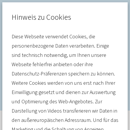
Hinweis zu Cookies
Diese Webseite verwendet Cookies, die
Digitalisierung
personenbezogene Daten verarbeiten. Einige
sind technisch notwendig, um Ihnen unsere
Digitaler Rückenwind: "Wir
Webseite fehlerfrei anbieten oder ihre
beschleunigen den Fortschritt
Datenschutz-Präferenzen speichern zu können.
im Gesundheitswesen."
Weitere Cookies werden von uns erst nach Ihrer
Einwilligung gesetzt und dienen zur Auswertung
und Optimierung des Web-Angebotes. Zur
Darstellung von Videos transferieren wir Daten in
den außereuropäischen Adressraum. Und für das
Meldung
25. Februar 2026
Marketing und die Schaltung von Anzeigen