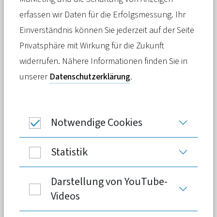
Die PKV treibt Gesundheits-
erfassen wir Daten für die Erfolgsmessung. Ihr
Innovationen voran. Unter anderem, in
Einverständnis können Sie jederzeit auf der Seite
dem die Versicherer in mit dem
Privatsphäre mit Wirkung für die Zukunft
Kapitalfonds „Heal Capital“ in
widerrufen. Nähere Informationen finden Sie in
erfolgversprechende Healthtech-Start-
unserer
Datenschutzerklärung
.
ups investieren. Ein Beispiel dafür ist
das Unternehmen Fomly AI, das dabei
Notwendige Cookies
hilft, Innovationen schneller in den
Markt zu bringen.
Statistik
Darstellung von YouTube-
Die PKV begreift sich als Mitgestalter der
Videos
Digitalisierung und Innovationstreiber für
das Gesundheitssystem in Deutschland. Das