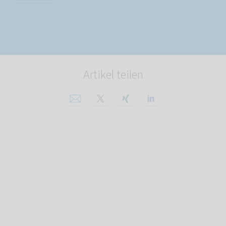
Artikel teilen
Per E-Mail teilen
Auf X teilen
Auf Xing teilen
Auf Linkedin tei