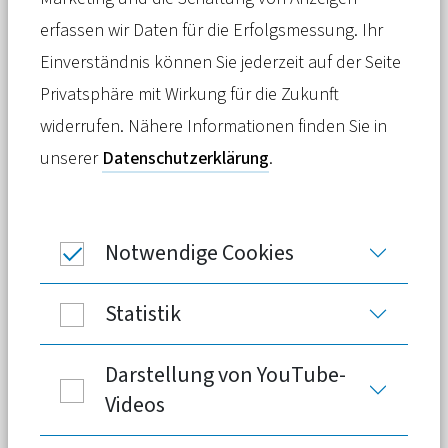
erfassen wir Daten für die Erfolgsmessung. Ihr
Video starten
Einverständnis können Sie jederzeit auf der Seite
Privatsphäre mit Wirkung für die Zukunft
widerrufen. Nähere Informationen finden Sie in
Meldung
16. Mai 2023
unserer
Datenschutzerklärung
.
Die finanziellen Herausforderungen der
Gesetzlichen Kranken- und
Pflegeversicherung sind offenkundig.
Notwendige Cookies
Wie die Bundespolitik ihnen begegnet,
ist unzulänglich – darin waren sich
Statistik
Vertreter von GKV, PKV, Landespolitik
und Wissenschaft auf einer
Darstellung von YouTube-
Veranstaltung einig. Gebraucht werden
Videos
nachhaltige Reformen.