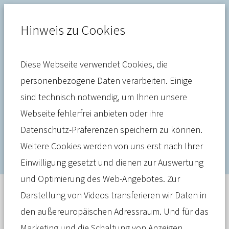
Hinweis zu Cookies
Diese Webseite verwendet Cookies, die
Gesundheitssystem
personenbezogene Daten verarbeiten. Einige
sind technisch notwendig, um Ihnen unsere
Die Insolvenz der sozialen
Webseite fehlerfrei anbieten oder ihre
Sicherung vermeiden
Datenschutz-Präferenzen speichern zu können.
Weitere Cookies werden von uns erst nach Ihrer
Zur Darstellung von Videos nutzen wir YouTube,
Einwilligung gesetzt und dienen zur Auswertung
welches den Zwischenspeicher des Browsers und als
eingeloggter Youtube-Nutzer auch Cookies nutzt.
und Optimierung des Web-Angebotes. Zur
Zudem werden Daten außerhalb der EU verarbeitet
und dort kann der europäische Datenschutzstandard
Darstellung von Videos transferieren wir Daten in
nicht gewährleistet werden. Weitere Infos
entnehmen Sie unserer Datenschutzerklärung. Mit
den außereuropäischen Adressraum. Und für das
einem Klick stimmen Sie der Datenschutzerklärung
zu.
Marketing und die Schaltung von Anzeigen