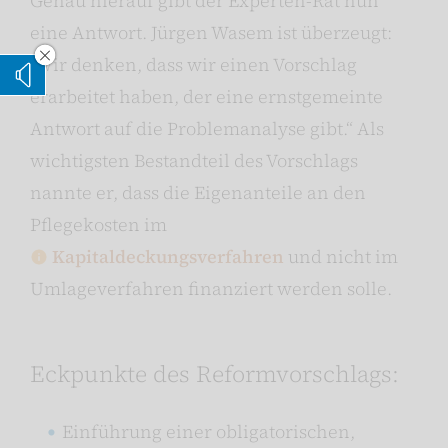
Genau hierauf gibt der Experten-Rat nun
eine Antwort. Jürgen Wasem ist überzeugt:
„Wir denken, dass wir einen Vorschlag
Vorleseoption verstecken
Vorlesen
erarbeitet haben, der eine ernstgemeinte
Antwort auf die Problemanalyse gibt.“ Als
wichtigsten Bestandteil des Vorschlags
nannte er, dass die Eigenanteile an den
Pflegekosten im
Kapitaldeckungsverfahren
und nicht im
Umlageverfahren finanziert werden solle.
Eckpunkte des Reformvorschlags:
Einführung einer obligatorischen,