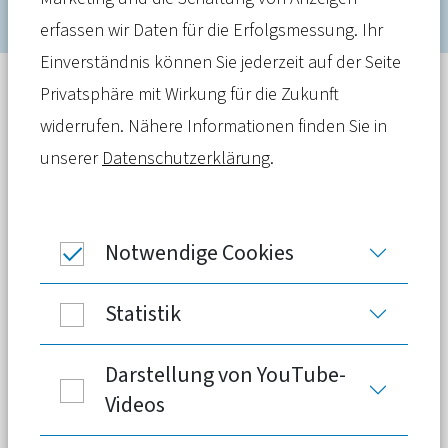
erfassen wir Daten für die Erfolgsmessung. Ihr
Einverständnis können Sie jederzeit auf der Seite
Privatsphäre mit Wirkung für die Zukunft
Meldung
17. April 2023
widerrufen. Nähere Informationen finden Sie in
Im Koalitionsvertrag hat die Ampel eine
unserer
Datenschutzerklärung
.
finanzielle Entlastung für
Pflegebedürftige
in Aussicht
gestellt. Ein von der PKV eingesetztes,
Notwendige Cookies
unabhängiges und interdisziplinäres
Gremium hat dafür einen Vorschlag
Statistik
erarbeitet. Die Vorstellung sorgte für
große Aufmerksamkeit.
Darstellung von YouTube-
Videos