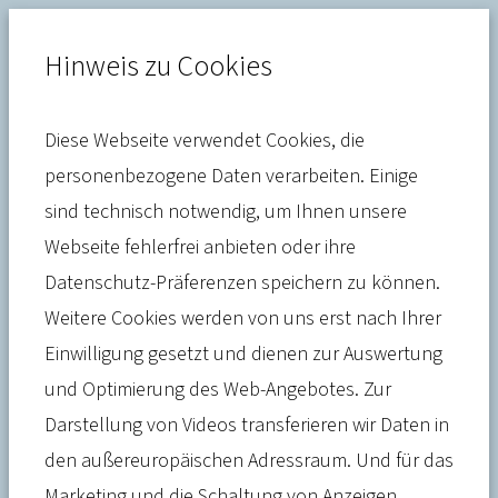
Hinweis zu Cookies
Diese Webseite verwendet Cookies, die
Pflege
personenbezogene Daten verarbeiten. Einige
sind technisch notwendig, um Ihnen unsere
Experten-Rat
Webseite fehlerfrei anbieten oder ihre
"Pflegefinanzen" stellt
Datenschutz-Präferenzen speichern zu können.
Konzept für eine
Weitere Cookies werden von uns erst nach Ihrer
Einwilligung gesetzt und dienen zur Auswertung
generationengerechte und
und Optimierung des Web-Angebotes. Zur
paritätische
Darstellung von Videos transferieren wir Daten in
Pflegekostenversicherung vor
den außereuropäischen Adressraum. Und für das
Marketing und die Schaltung von Anzeigen