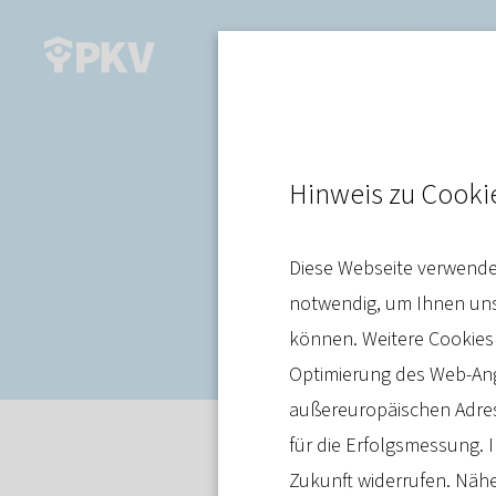
Pflege
Hinweis zu Cooki
Zusätzliche 
Diese Webseite verwendet
Obergrenze be
notwendig, um Ihnen unse
können. Weitere Cookies
Optimierung des Web-Ange
außereuropäischen Adres
für die Erfolgsmessung. I
Pressemitteilung
22. Juli 2024
Zukunft widerrufen. Nähe