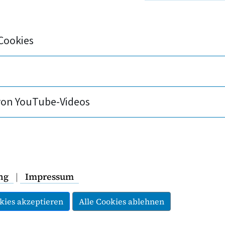
utschland sind auch 2024 stark gestiegen. Bun
 deshalb, Pflegeheimbewohner durch eine Deck
echnungen zeigen, dass eine solche Obergrenz
Cookies
nteile im Pflegeheim
von YouTube-Videos
der gesetzlichen
 belasten. Eine
ebedingten Eigenanteilen
tte schon im ersten Jahr
ng
|
Impressum
n von 8,1 Milliarden Euro
ostenschätzung des
kies akzeptieren
Alle Cookies ablehnen
uts der Privaten