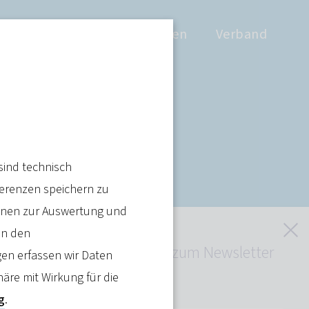
Positionen
Wissen
Verband
öhe:
sind technisch
nicht tragbar
ferenzen speichern zu
ienen zur Auswertung und
S
in den
Jetzt kostenlos zum Newsletter
en erfassen wir Daten
anmelden
häre mit Wirkung für die
Artikel teilen
g
.