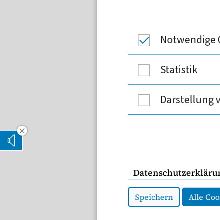
Die Pflegekosten in De
Karl Lauterbach erwägt
zu entlasten. Neue Ber
Notwendige 
verursachen würde.
Statistik
Die Deckelung der Eigena
Darstellung 
würde die Beitragszahler 
Pflegeversicherung massiv
Vorleseoption verstecken
Obergrenze bei den pfleg
Vorlesen
von 700 Euro pro Monat hä
Datenschutzerkläru
2024 zu zusätzlichen Koste
geführt, zeigt eine
neue K
Speichern
Alle Coo
Wissenschaftlichen Instit