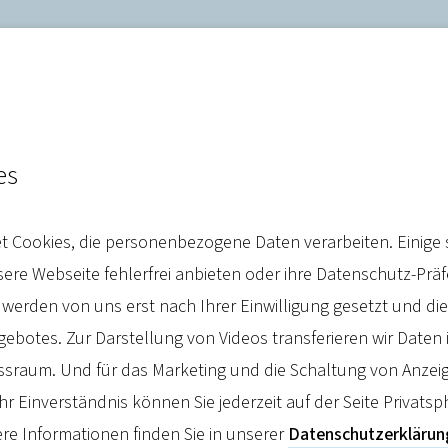
es
Belastungen in Milliardenh
 Cookies, die personenbezogene Daten verarbeiten. Einige 
i Pflegekosten finanziell 
re Webseite fehlerfrei anbieten oder ihre Datenschutz-Prä
 werden von uns erst nach Ihrer Einwilligung gesetzt und d
botes. Zur Darstellung von Videos transferieren wir Daten 
sraum. Und für das Marketing und die Schaltung von Anzeig
hr Einverständnis können Sie jederzeit auf der Seite Privatsp
re Informationen finden Sie in unserer
Datenschutzerklärun