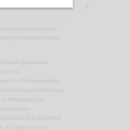
liarden Euro zusätzlich
00 Euro pro Monat würden
.
d rasant steigenden
tzlichen
zen für die Eigenanteile
osten tragen die Beitrags-
auch Menschen mit
dringend mehr
te können sich aus ihrem
n. Für alle anderen