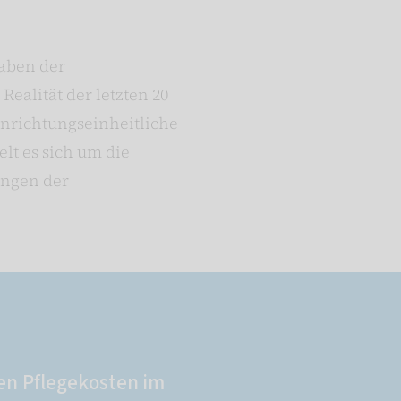
gaben der
ealität der letzten 20
inrichtungseinheitliche
elt es sich um die
ungen der
den Pflegekosten im