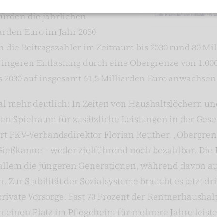
P)
. Getrieben durch den
rden die jährlichen
arden Euro im Jahr 2030
 die Beitragszahler im Zeitraum bis 2030 rund 80 Mil
geringeren Entlastung durch eine Obergrenze von 1.0
s 2030 auf insgesamt 61,5 Milliarden Euro anwachsen
 mehr deutlich: In Zeiten von Haushaltslöchern un
nen Spielraum für zusätzliche Leistungen in der Gese
ärt PKV-Verbandsdirektor Florian Reuther. „Obergren
 Gießkanne – weder zielführend noch bezahlbar. Die K
 allem die jüngeren Generationen, während davon 
. Zur Stabilität der Sozialsysteme braucht es jetzt 
ivate Vorsorge. Fast 70 Prozent der Rentnerhaushal
inen Platz im Pflegeheim für mehrere Jahre leiste