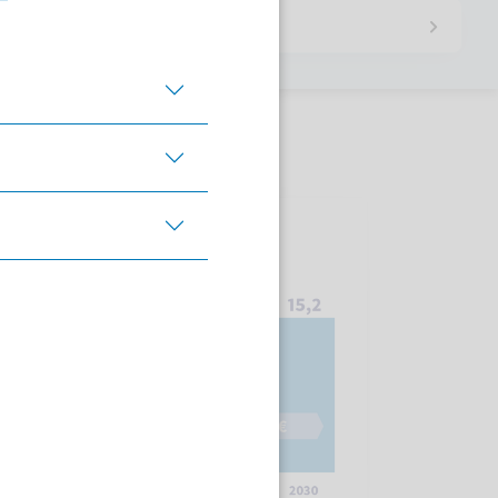
desgesundheitsminister
Per E-Mail teilen
Auf X teilen
Auf Xing te
elung der Eigenanteile
Auf Linkedin teil
e gravierende Kosten