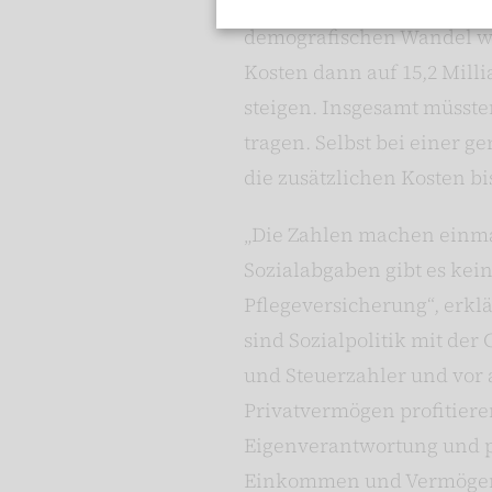
Krankenversicherung (WI
demografischen Wandel wü
Kosten dann auf 15,2 Milli
steigen. Insgesamt müssten
tragen. Selbst bei einer 
die zusätzlichen Kosten bi
„Die Zahlen machen einmal
Sozialabgaben gibt es kei
Pflegeversicherung“, erkl
sind Sozialpolitik mit der
und Steuerzahler und vor
Privatvermögen profitieren
Eigenverantwortung und pr
Einkommen und Vermögen e