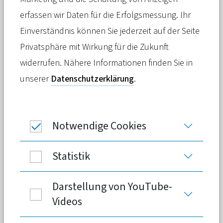
Pressemitteilung
02. Mai 2023
erfassen wir Daten für die Erfolgsmessung. Ihr
Einverständnis können Sie jederzeit auf der Seite
In diesem Jahr sind rund 2.700
Privatsphäre mit Wirkung für die Zukunft
Nominierungen eingegangen – das ist
widerrufen. Nähere Informationen finden Sie in
nochmals ein deutliches Plus
unserer
Datenschutzerklärung
.
gegenüber den Vorjahren. Kranken- und
Langzeitpflege sind gleich stark im
Wettbewerb vertreten.
Notwendige Cookies
Statistik
Der Wettbewerb „Deutschlands beliebteste
Pflegeprofis“ geht in die nächste Runde: Ab
Darstellung von YouTube-
jetzt kann über die Siegerinnen und Sieger
Videos
abgestimmt werden. Insgesamt sind rund
2.700 Nominierungen eingegangen, davon