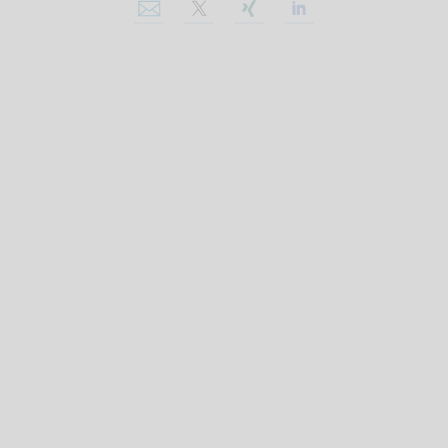
Per E-Mail teilen
Auf X teilen
Auf Xing teilen
Auf Linkedin tei