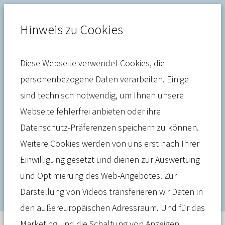
Hinweis zu Cookies
Diese Webseite verwendet Cookies, die
Deutschlands beliebteste Pflegeprofis
personenbezogene Daten verarbeiten. Einige
sind technisch notwendig, um Ihnen unsere
Wer sind „Deutschlands
Webseite fehlerfrei anbieten oder ihre
beliebteste Pflegeprofis“?
Datenschutz-Präferenzen speichern zu können.
Jetzt online über die
Weitere Cookies werden von uns erst nach Ihrer
Einwilligung gesetzt und dienen zur Auswertung
Landessieger abstimmen!
und Optimierung des Web-Angebotes. Zur
Darstellung von Videos transferieren wir Daten in
den außereuropäischen Adressraum. Und für das
Marketing und die Schaltung von Anzeigen