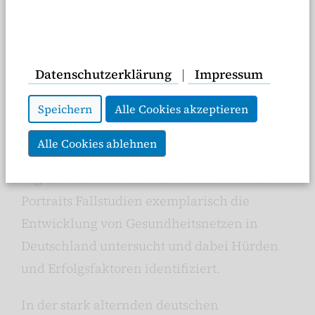
solcher regionalen Versorgungsnetzwerke
unterstützen, wie die aktuelle
Studie „Neue
Gesundheitsnetze für den ländlichen Raum“
Datenschutzerklärung
|
Impressum
zeigt. Der Verband der Privaten
Speichern
Alle Cookies akzeptieren
Krankenversicherung (PKV) hat in
Kooperation mit Dr. Peggy Richter und Dr.
Alle Cookies ablehnen
Hannes Schlieter von der Forschungsgruppe
Digital Health an der TU Dresden in sieben
Portraits Fallstudien exemplarisch die
Entwicklung von Gesundheitsnetzen in
Deutschland untersucht und dabei Hürden
und Erfolgsfaktoren identifiziert.
In der stark alternden deutschen