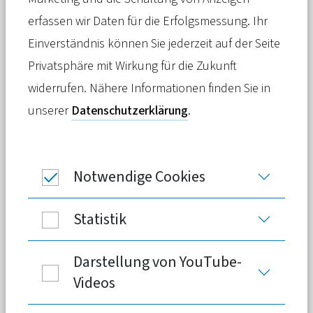
Pressemitteilung
19. Oktober 2023
erfassen wir Daten für die Erfolgsmessung. Ihr
Einverständnis können Sie jederzeit auf der Seite
Schon heute drohen in einigen
Privatsphäre mit Wirkung für die Zukunft
strukturschwachen Regionen
widerrufen. Nähere Informationen finden Sie in
Deutschlands große Lücken in der
unserer
Datenschutzerklärung
.
medizinischen Versorgung – und unter
dem Druck des demografischen
Wandels wird das Problem sich noch
Notwendige Cookies
weiter verschärfen. Doch
Gesundheitsnetze können dort einen
Statistik
starken Beitrag zur Lösung liefern.
Darstellung von YouTube-
Videos
Mit den richtigen Rahmenbedingungen
kann die Gesundheitspolitik die Existenz