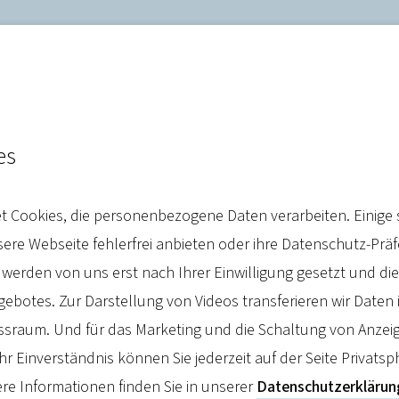
es
kenversicherung startet
 Cookies, die personenbezogene Daten verarbeiten. Einige 
skampagne zur Booster-Im
re Webseite fehlerfrei anbieten oder ihre Datenschutz-Prä
 werden von uns erst nach Ihrer Einwilligung gesetzt und d
botes. Zur Darstellung von Videos transferieren wir Daten 
sraum. Und für das Marketing und die Schaltung von Anzeig
hr Einverständnis können Sie jederzeit auf der Seite Privatsp
2022
re Informationen finden Sie in unserer
Datenschutzerklärun