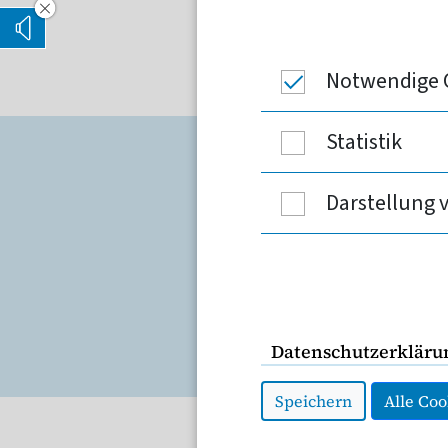
Der Verband der Privat
Vorleseoption verstecken
zu den Schutzimpfung
Vorlesen
Notwendige 
Statistik
Corona
Darstellung 
Infoseite
Datenschutzerkläru
Speichern
Alle Coo