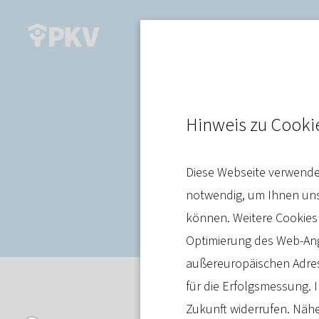
Corona
Hinweis zu Cooki
Private Kran
Diese Webseite verwendet
Information
notwendig, um Ihnen unse
können. Weitere Cookies
Optimierung des Web-Ange
außereuropäischen Adres
für die Erfolgsmessung. I
Pressemitteilung
26. Oktober 
Zukunft widerrufen. Nähe