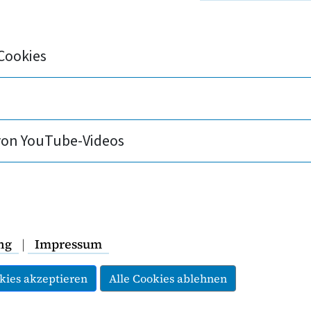
en Krankenversicherung (PKV) hat eine eigen
en gegen
Covid-19
gestartet.
Cookies
Corona
von YouTube-Videos
Corona-Impfung:
Antworten
Infoseite
ng
|
Impressum
kies akzeptieren
Alle Cookies ablehnen