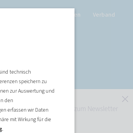
Positionen
Wissen
Verband
sind technisch
pfung
ferenzen speichern zu
ienen zur Auswertung und
S
in den
Jetzt kostenlos zum Newsletter
en erfassen wir Daten
anmelden
häre mit Wirkung für die
g
.