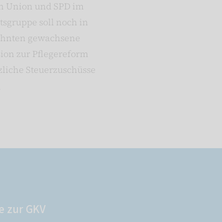
en Union und SPD im
tsgruppe soll noch in
rzehnten gewachsene
sion zur Pflegereform
zliche Steuerzuschüsse
.
e zur GKV