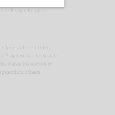
t gestalten und die
ktor Florian Reuther.
iel längst überschritten
e Prognose für die Soziale
. Das würde insbesondere
eg deutlich höhere