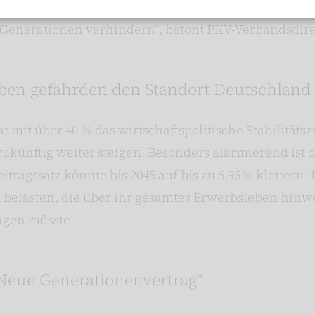
ortung lässt sich die Pflegeversicherung zukunftsfes
Generationen verhindern“, betont PKV-Verbandsdire
aben gefährden den Standort Deutschland
 mit über 40 % das wirtschaftspolitische Stabilitätsz
künftig weiter steigen. Besonders alarmierend ist di
itragssatz könnte bis 2045 auf bis zu 6,95 % klettern
k belasten, die über ihr gesamtes Erwerbsleben hinw
ragen müsste.
„Neue Generationenvertrag“