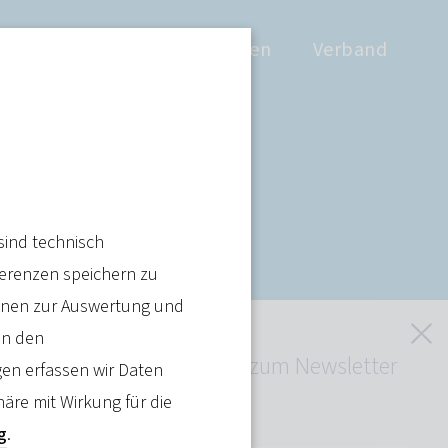
Positionen
Wissen
Verband
önnte
sind technisch
ferenzen speichern zu
ienen zur Auswertung und
S
in den
Jetzt kostenlos zum Newsletter
en erfassen wir Daten
anmelden
häre mit Wirkung für die
Artikel teilen
g
.