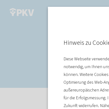
Pflege
Hinweis zu Cooki
Pflege: „Neu
Diese Webseite verwendet
Beiträge sen
notwendig, um Ihnen unse
können. Weitere Cookies
Optimierung des Web-Ange
außereuropäischen Adres
für die Erfolgsmessung. I
Pressemitteilung
02. Juni 2025
Zukunft widerrufen. Nähe