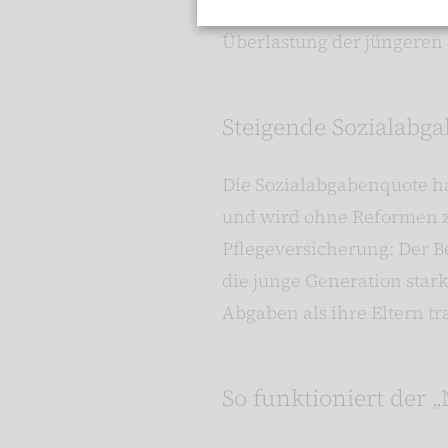
Vorsorge und Eigenverantw
Überlastung der jüngeren 
Steigende Sozialabg
Die Sozialabgabenquote hat
und wird ohne Reformen zu
Pflegeversicherung: Der Be
die junge Generation star
Abgaben als ihre Eltern t
So funktioniert der 