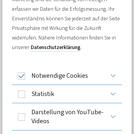
Pressemitteilung
29. Januar 2025
erfassen wir Daten für die Erfolgsmessung. Ihr
Einverständnis können Sie jederzeit auf der Seite
Der Vorschlag für eine Pflege-
Privatsphäre mit Wirkung für die Zukunft
Bürgerversicherung
ist nicht nur ein
widerrufen. Nähere Informationen finden Sie in
alter Hut, sondern angesichts des
unserer
Datenschutzerklärung
.
demografischen Wandels geradezu
absurd, erklärt Florian Reuther, Direktor
des Verbandes der Privaten
Notwendige Cookies
Krankenversicherung (PKV).
Statistik
Darstellung von YouTube-
Videos