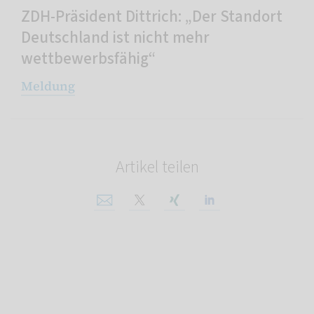
ZDH-Präsident Dittrich: „Der Standort
Deutschland ist nicht mehr
wettbewerbsfähig“
Meldung
Artikel teilen
Per E-Mail teilen
Auf X teilen
Auf Xing teilen
Auf Linkedin tei