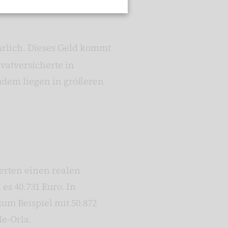
hrlich. Dieses Geld kommt
vatversicherte in
udem liegen in größeren
herten einen realen
es 40.731 Euro. In
um Beispiel mit 50.872
le-Orla.