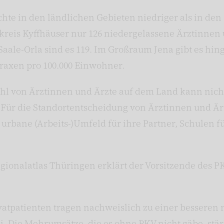
ichte in den ländlichen Gebieten niedriger als in d
eis Kyffhäuser nur 126 niedergelassene Ärztinnen u
aale-Orla sind es 119. Im Großraum Jena gibt es hin
raxen pro 100.000 Einwohner.
Zahl von Ärztinnen und Ärzte auf dem Land kann nicht
. Für die Standortentscheidung von Ärztinnen und Är
urbane (Arbeits-)Umfeld für ihre Partner, Schulen fü
gionalatlas Thüringen erklärt der Vorsitzende des 
vatpatienten tragen nachweislich zu einer besseren
i. Die Mehrumsätze, die es ohne PKV nicht gäbe, stär