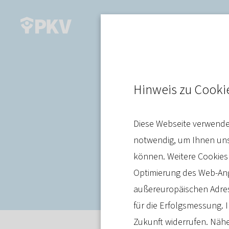
Gesundheitssystem
Hinweis zu Cooki
175,5 Million
Diese Webseite verwendet
Private Kran
notwendig, um Ihnen unse
gerade im l
können. Weitere Cookies
Optimierung des Web-Ange
außereuropäischen Adres
für die Erfolgsmessung. I
Zukunft widerrufen. Nähe