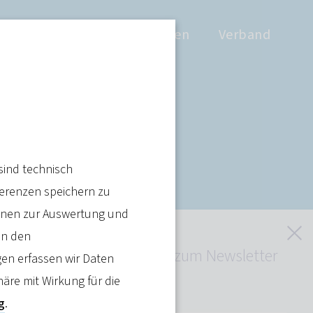
Positionen
Wissen
Verband
ringen:
sind technisch
tpraxen
ferenzen speichern zu
ienen zur Auswertung und
S
in den
Jetzt kostenlos zum Newsletter
en erfassen wir Daten
anmelden
häre mit Wirkung für die
g
.