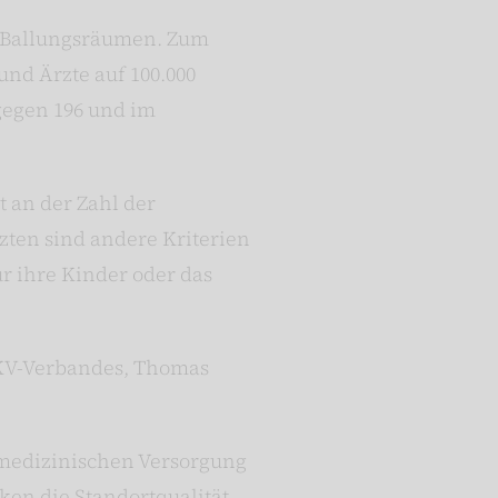
en Ballungsräumen. Zum
nd Ärzte auf 100.000
gegen 196 und im
 an der Zahl der
zten sind andere Kriterien
r ihre Kinder oder das
PKV-Verbandes, Thomas
 medizinischen Versorgung
ken die Standortqualität