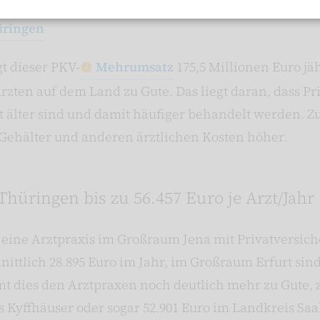
üringen
t dieser PKV-
Mehrumsatz
175,5 Millionen Euro jä
zten auf dem Land zu Gute. Das liegt daran, dass Pri
 älter sind und damit häufiger behandelt werden. Z
 Gehälter und anderen ärztlichen Kosten höher.
üringen bis zu 56.457 Euro je Arzt/Jahr
l eine Arztpraxis im Großraum Jena mit Privatversic
tlich 28.895 Euro im Jahr, im Großraum Erfurt sind 
 dies den Arztpraxen noch deutlich mehr zu Gute, z
 Kyffhäuser oder sogar 52.901 Euro im Landkreis Saa