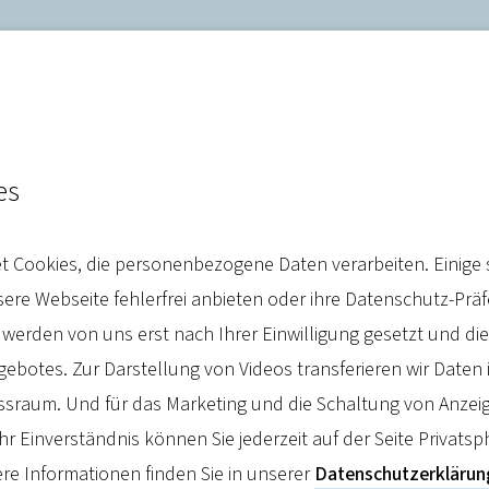
es
en Euro zusätzlich für Thü
 Cookies, die personenbezogene Daten verarbeiten. Einige 
kenversicherung stärkt Arz
re Webseite fehlerfrei anbieten oder ihre Datenschutz-Prä
ändlichen Raum
 werden von uns erst nach Ihrer Einwilligung gesetzt und d
botes. Zur Darstellung von Videos transferieren wir Daten 
sraum. Und für das Marketing und die Schaltung von Anzeig
hr Einverständnis können Sie jederzeit auf der Seite Privatsp
re Informationen finden Sie in unserer
Datenschutzerklärun