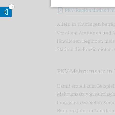
PKV-Regionalatlas Th
Vorleseoption verstecken
Vorlesen
Allein in Thüringen beträg
vor allem Ärztinnen und Är
ländlichen Regionen meist
Städten die Praxismieten,
PKV-Mehrumsatz in Th
Damit erzielt zum Beispie
Mehrumsatz von durchschnit
ländlichen Gebieten kommt
Euro pro Jahr im Landkreis