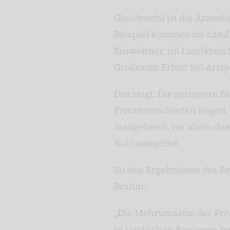
Gleichwohl ist die Ärzted
Beispiel kommen im Landkr
Einwohner, im Landkreis S
Großraum Erfurt 165 Arztp
Das zeigt: Die geringere 
Privatversicherten liegen
maßgebend, vor allem das 
Kulturangebot.
Zu den Ergebnissen des Re
Brahm:
„Die Mehrumsätze der Pri
in ländlichen Regionen be