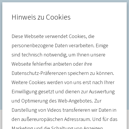
Hinweis zu Cookies
Diese Webseite verwendet Cookies, die
Krankenversicherung
personenbezogene Daten verarbeiten. Einige
sind technisch notwendig, um Ihnen unsere
Von Beginn an ohne
Webseite fehlerfrei anbieten oder ihre
Obergrenze erstattet:
Datenschutz-Präferenzen speichern zu können.
Telemedizin in der PKV
Weitere Cookies werden von uns erst nach Ihrer
Einwilligung gesetzt und dienen zur Auswertung
und Optimierung des Web-Angebotes. Zur
Darstellung von Videos transferieren wir Daten in
den außereuropäischen Adressraum. Und für das
Meldung
09. März 2023
Marketing und die Schaltung von Anzeigen