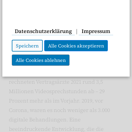
Ansteckungsrisiko im Wartezimmer zu
vermeiden, nahmen viele Patientinnen und
Patienten Videosprechstunden wahr.
Datenschutzerklärung
|
Impressum
Insbesondere bei kleineren Infekten oder
Folgebehandlungen scheint dies eine
Speichern
Alle Cookies akzeptieren
komfortable und sichere Alternative. Laut
Alle Cookies ablehnen
aktuellem
E-Health-Monitor der
Unternehmensberatung McKinsey
rechneten Vertragsärzte 2021 rund 3,5
Millionen Videosprechstunden ab – 29
Prozent mehr als im Vorjahr. 2019, vor
Corona, waren es noch weniger als 3.000
digitale Behandlungen. Eine
beeindruckende Entwicklung, die die