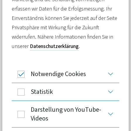
PKV-Versicherte können
erfassen wir Daten für die Erfolgsmessung. Ihr
Videosprechstunden unbegrenzt in
Einverständnis können Sie jederzeit auf der Seite
Anspruch nehmen - bei gesetzlich
Privatsphäre mit Wirkung für die Zukunft
Versicherten gilt derzeit eine
widerrufen. Nähere Informationen finden Sie in
Obergrenze von 30 Prozent. Das führt
unserer
Datenschutzerklärung
.
auch dazu, dass einige Telemedizin-
Unternehmen ihre Leistungen nur noch
Notwendige Cookies
Selbstzahlern und Privatpatienten
anbieten.
Statistik
Darstellung von YouTube-
Die Corona-Pandemie brachte Schwung in
Videos
zahlreiche digitale Anwendungen – auch im
Gesundheitswesen. Um das