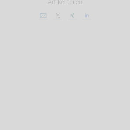
Artikel teilen
Per E-Mail teilen
Auf X teilen
Auf Xing teilen
Auf Linkedin tei