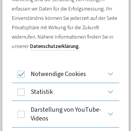
Die gesetzlichen Kranken- und
erfassen wir Daten für die Erfolgsmessung. Ihr
Pflegekassen kämpfen mit
Einverständnis können Sie jederzeit auf der Seite
Milliardendefiziten. SPD und Grüne
Privatsphäre mit Wirkung für die Zukunft
wollen die Löcher mit höheren
widerrufen. Nähere Informationen finden Sie in
Beiträgen füllen – mit gravierenden
unserer
Datenschutzerklärung
.
Folgen für Fach- und Führungskräfte
sowie Arbeitgeber.
Notwendige Cookies
Statistik
Darstellung von YouTube-
Videos