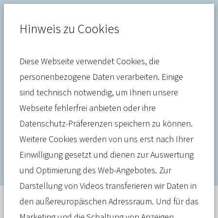
Hinweis zu Cookies
Diese Webseite verwendet Cookies, die
Gesundheitssystem
personenbezogene Daten verarbeiten. Einige
sind technisch notwendig, um Ihnen unsere
vbw warnt vor den Folgen
Webseite fehlerfrei anbieten oder ihre
einer höheren
Datenschutz-Präferenzen speichern zu können.
Beitragsbemessungsgrenze
Weitere Cookies werden von uns erst nach Ihrer
Einwilligung gesetzt und dienen zur Auswertung
und Optimierung des Web-Angebotes. Zur
Darstellung von Videos transferieren wir Daten in
den außereuropäischen Adressraum. Und für das
Meldung
27. März 2023
Marketing und die Schaltung von Anzeigen