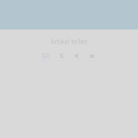
Artikel teilen
Per E-Mail teilen
Auf X teilen
Auf Xing teilen
Auf Linkedin tei