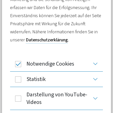
Meldung
12. Februar 2025
erfassen wir Daten für die Erfolgsmessung. Ihr
Einverständnis können Sie jederzeit auf der Seite
Um den Wirtschaftsstandort für Fach-
Privatsphäre mit Wirkung für die Zukunft
und Führungskräfte attraktiv zu halten,
widerrufen. Nähere Informationen finden Sie in
fordert deren Verband grundlegende
unserer
Datenschutzerklärung
.
Reformen. Welche gesetzlichen
Veränderungen es bei der Finanzierung
der Sozialsysteme braucht, erläutert
Notwendige Cookies
ULA-Präsident Roland Angst im
Gespräch.
Statistik
Darstellung von YouTube-
Zur Darstellung von Videos nutzen wir YouTube,
Videos
welches den Zwischenspeicher des Browsers und als
eingeloggter Youtube-Nutzer auch Cookies nutzt.
Zudem werden Daten außerhalb der EU verarbeitet