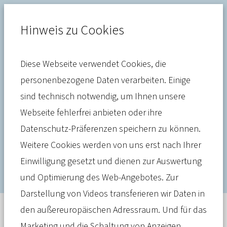
Hinweis zu Cookies
Diese Webseite verwendet Cookies, die
Pflege
personenbezogene Daten verarbeiten. Einige
sind technisch notwendig, um Ihnen unsere
Rekordjahr für Medicproof –
Webseite fehlerfrei anbieten oder ihre
Versicherte profitieren von
Datenschutz-Präferenzen speichern zu können.
Begutachtungsmix
Weitere Cookies werden von uns erst nach Ihrer
Einwilligung gesetzt und dienen zur Auswertung
und Optimierung des Web-Angebotes. Zur
Darstellung von Videos transferieren wir Daten in
den außereuropäischen Adressraum. Und für das
Meldung
05. April 2023
Marketing und die Schaltung von Anzeigen