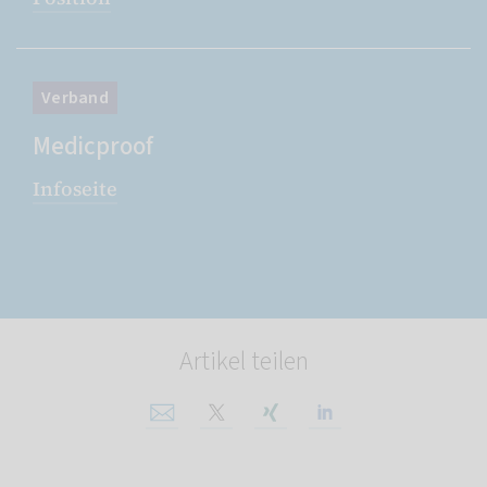
Verband
Medicproof
Infoseite
Artikel teilen
Per E-Mail teilen
Auf X teilen
Auf Xing teilen
Auf Linkedin tei