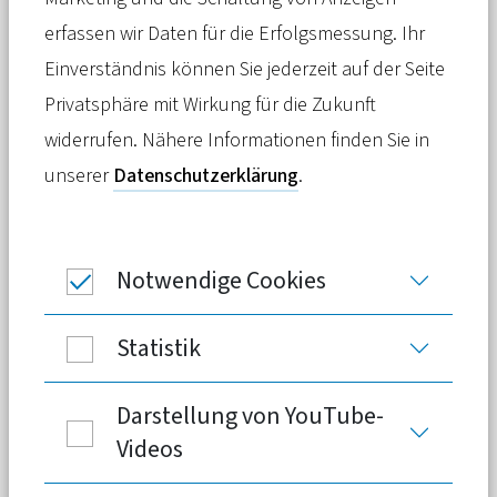
Die Aufträge für Pflegegutachten beim
erfassen wir Daten für die Erfolgsmessung. Ihr
medizinischen Dienst der Privaten sind
Einverständnis können Sie jederzeit auf der Seite
im Jahr 2022 weiter gestiegen. Der
Privatsphäre mit Wirkung für die Zukunft
Service kommt gut bei den Versicherten
widerrufen. Nähere Informationen finden Sie in
an: In der Kundenbefragung punktet das
unserer
Datenschutzerklärung
.
PKV-Tochterunternehmen mit einer
schnellen und flexiblen Pflege-
Notwendige Cookies
Begutachtung digital oder vor Ort.
Statistik
267.897 Gutachten hat
Medicproof
im
Darstellung von YouTube-
vergangenen Jahr erstellt – so viele Aufträge
Videos
wie nie zuvor. Im Vergleich zum Vorjahr stieg
das Auftragsaufkommen beim medizinische