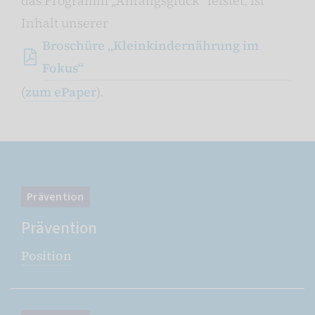
das Programm „Anfangsglück“ leistet, ist
Inhalt unserer
Broschüre „Kleinkindernährung im
Fokus“
(
zum ePaper
).
Prävention
Prävention
Position