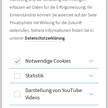
kommunale Akteure, um (werdende)
erfassen wir Daten für die Erfolgsmessung. Ihr
Eltern in Sachen Ernährung kompetent
Einverständnis können Sie jederzeit auf der Seite
zu begleiten. Auf einer Ideenwerkstatt
Privatsphäre mit Wirkung für die Zukunft
in Berlin informierten, diskutierten und
widerrufen. Nähere Informationen finden Sie in
vernetzten sich kommunale Akteure mit
unserer
Datenschutzerklärung
.
Expertinnen und Experten. Nun beginnt
die Pilotphase in vier Modellregionen.
Notwendige Cookies
Statistik
Verschiebung von Experten- zu
Darstellung von YouTube-
Laienwissen
Videos