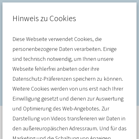
Hinweis zu Cookies
Diese Webseite verwendet Cookies, die
Prävention
personenbezogene Daten verarbeiten. Einige
sind technisch notwendig, um Ihnen unsere
Programm „Anfangsglück“
Webseite fehlerfrei anbieten oder ihre
startet mit Ideenwerkstatt
Datenschutz-Präferenzen speichern zu können.
Weitere Cookies werden von uns erst nach Ihrer
Einwilligung gesetzt und dienen zur Auswertung
und Optimierung des Web-Angebotes. Zur
Darstellung von Videos transferieren wir Daten in
Meldung
20. Juni 2023
den außereuropäischen Adressraum. Und für das
Das Präventionsprogramm stärkt
Marketing und die Schaltung von Anzeigen