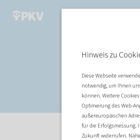
Pflege
Hinweis zu Cooki
Pflegereform
Diese Webseite verwendet
verständlich
notwendig, um Ihnen unse
können. Weitere Cookies
Optimierung des Web-Ange
außereuropäischen Adres
für die Erfolgsmessung. I
Meldung
24. Juli 2025
Zukunft widerrufen. Nähe