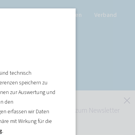
Positionen
Wissen
Verband
sind technisch
en
ferenzen speichern zu
ienen zur Auswertung und
S
in den
Jetzt kostenlos zum Newsletter
en erfassen wir Daten
anmelden
häre mit Wirkung für die
Artikel teilen
g
.