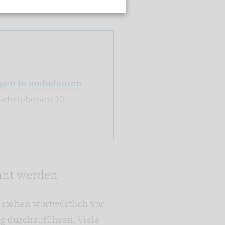
ngen in ambulanten
eschriebenen 10
hnt werden
 stehen wortwörtlich vor
ng durchzuführen. Viele