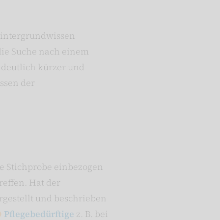
 Hintergrundwissen
die Suche nach einem
 deutlich kürzer und
issen der
die Stichprobe einbezogen
reffen. Hat der
argestellt und beschrieben
Pflegebedürftige
z. B. bei