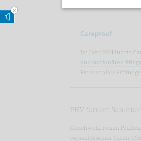
Vorleseoption verstecken
Vorlesen
Careproof
Im Jahr 2024 führte C
und stationären Pfleg
Prozent aller Prüfunge
PKV fordert Sankti
Gleichwohl reisen Prüftea
verschlossenen Türen. Ode