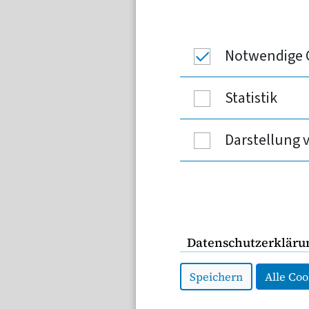
Qualitätsprüfungen in 
hohes Pflege-Niveau zu
Prüfungen jedoch nicht
Notwendige 
Qualitätssicherung.
Statistik
Insgesamt 52 geplante Qua
Darstellung 
nicht durchgeführt werden
Krankenversicherung. Rec
Prüfungen des Medizinisc
drohen rund 1.000 Prüfung
Datenschutzerkläru
Schließlich helfen Qualit
Speichern
Alle Coo
weiterzuentwickeln. Sie 
Pflegebedürftigen zugute.