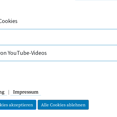
ambulanten und stationären Pflegeeinrichtunge
 sichern und Verbraucher zu schützen. Immer 
 stattfinden. Deshalb fordert der PKV-Verband 
Cookies
litätsprüfungen von Pflegeeinrichtungen konnten im
von YouTube-Videos
. Das zeigen Daten von Careproof, dem Prüfdienst d
hnet man diese Zahl auf das gesamte Kalenderjahr 
hen Dienstes, dem Prüfdienst der Gesetzlichen Kran
en zu scheitern. Und das, obwohl sie gesetzlich vorg
ng
|
Impressum
ätsprüfungen den Pflegeeinrichtungen, die Pflegequal
kies akzeptieren
Alle Cookies ablehnen
geben den Einrichtungen wichtige Impulse und kom