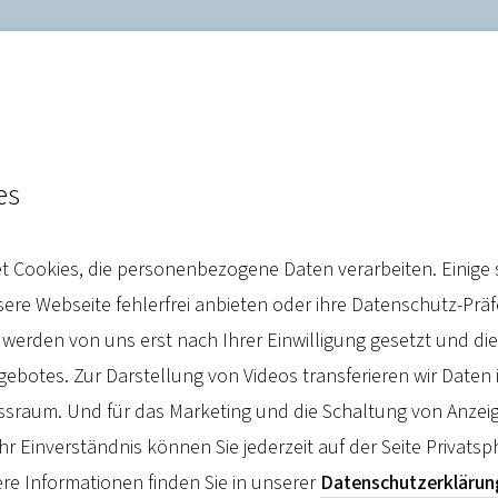
es
: Qualitätssicherung muss
 Cookies, die personenbezogene Daten verarbeiten. Einige 
er und verbindlicher werd
re Webseite fehlerfrei anbieten oder ihre Datenschutz-Prä
 werden von uns erst nach Ihrer Einwilligung gesetzt und d
botes. Zur Darstellung von Videos transferieren wir Daten 
sraum. Und für das Marketing und die Schaltung von Anzeig
hr Einverständnis können Sie jederzeit auf der Seite Privatsp
re Informationen finden Sie in unserer
Datenschutzerklärun