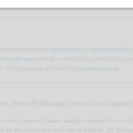
areproof bundesweit
insgesamt 3.422 Qualitätsprüfu
eeinrichtungen
durch - mehr als die gesetzlich vorg
n. Die Ergebnisse gibt es auf
pflegeberatung.de
.
onen, wenn Prüfungen ohne Grund abgele
ms von Careproof immer häufiger vergeblich an und
r die Einrichtungen verweigern schlicht, die Prüfu