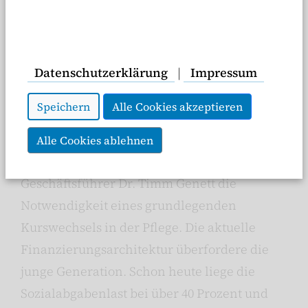
Datenschutzerklärung
|
Impressum
Speichern
Alle Cookies akzeptieren
Alle Cookies ablehnen
Besonders deutlich formulierte PKV-
Geschäftsführer Dr. Timm Genett die
Notwendigkeit eines grundlegenden
Kurswechsels in der Pflege. Die aktuelle
Finanzierungsarchitektur überfordere die
junge Generation. Schon heute liege die
Sozialabgabenlast bei über 40 Prozent und