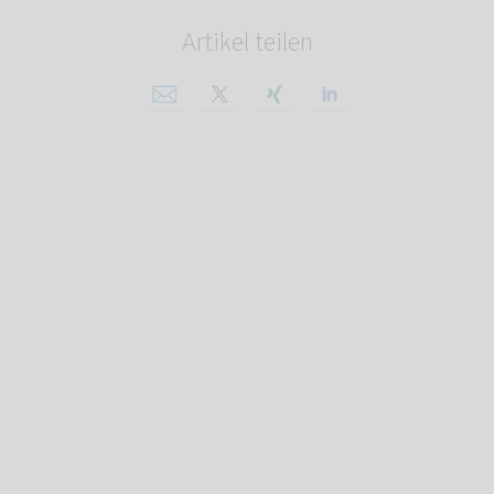
Artikel teilen
Per E-Mail teilen
Auf X teilen
Auf Xing teilen
Auf Linkedin tei