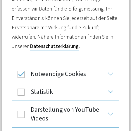
Meldung
19. November 2025
erfassen wir Daten für die Erfolgsmessung. Ihr
Einverständnis können Sie jederzeit auf der Seite
Wie lässt sich die Soziale
Privatsphäre mit Wirkung für die Zukunft
Pflegeversicherung so gestalten, dass
widerrufen. Nähere Informationen finden Sie in
sie für kommende Generationen
unserer
Datenschutzerklärung
.
finanzierbar bleibt? Mit dieser Frage
beschäftigte sich das VhU-Sozialforum
der Vereinigung der hessischen
Notwendige Cookies
Unternehmerverbände (VhU) in
Zusammenarbeit mit der Initiative
Statistik
generationengerechte Pflege (IGP).
Darstellung von YouTube-
Videos