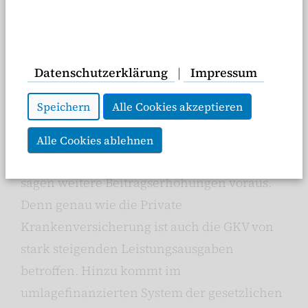
Krankenversicherung (GKV) stoppen und die
strukturelle Lücke zwischen Ausgaben und
Einnahmen schließen. So heißt es im
Datenschutzerklärung
|
Impressum
Koalitionsvertrag. Vorschläge, wie das
funktionieren kann, soll eine Kommission
Speichern
Alle Cookies akzeptieren
bis zum Frühjahr 2027 vorlegen.
Alle Cookies ablehnen
Und in der Zwischenzeit? Mehre Experten
sagen weitere Beitragserhöhungen voraus.
Denn genau wie die Private
Krankenversicherung ist auch die GKV von
stark steigenden Leistungsausgaben
betroffen. Hinzu kommt im
umlagefinanzierten System der gesetzlichen