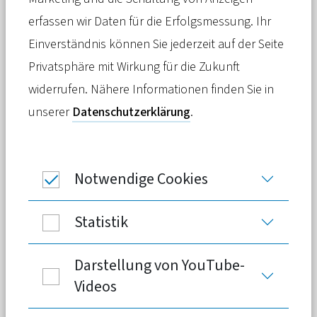
Bis eine von der neuen Koalition
erfassen wir Daten für die Erfolgsmessung. Ihr
geplante Kommission Vorschläge zur
Einverständnis können Sie jederzeit auf der Seite
Stabilisierung der Gesetzlichen
Privatsphäre mit Wirkung für die Zukunft
Krankenversicherung vorlegt, wird es
widerrufen. Nähere Informationen finden Sie in
noch dauern. Für die Zwischenzeit
unserer
Datenschutzerklärung
.
warnen Experten vor
Beitragssteigerungen. Neue
Notwendige Cookies
Berechnungen zeigen, welche Kosten
auf die Beitragszahler zukommen
Statistik
könnten.
Darstellung von YouTube-
Videos
Union und SPD wollen die steigenden
Ausgabendynamik in der Gesetzlichen