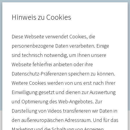
Hinweis zu Cookies
Diese Webseite verwendet Cookies, die
Krankenversicherung
personenbezogene Daten verarbeiten. Einige
sind technisch notwendig, um Ihnen unsere
Diskussion über GKV-Beiträge:
Webseite fehlerfrei anbieten oder ihre
Wie teuer wird es für die
Datenschutz-Präferenzen speichern zu können.
Versicherten?
Weitere Cookies werden von uns erst nach Ihrer
Einwilligung gesetzt und dienen zur Auswertung
und Optimierung des Web-Angebotes. Zur
Darstellung von Videos transferieren wir Daten in
den außereuropäischen Adressraum. Und für das
Meldung
23. April 2025
Marketing und die Schaltung von Anzeigen