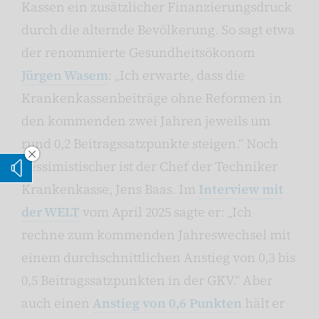
Kassen ein zusätzlicher Finanzierungsdruck
durch die alternde Bevölkerung. So sagt etwa
der renommierte Gesundheitsökonom
Jürgen Wasem
: „Ich erwarte, dass die
Krankenkassenbeiträge ohne Reformen in
den kommenden zwei Jahren jeweils um
rund 0,2 Beitragssatzpunkte steigen.“ Noch
Vorleseoption verstecken
pessimistischer ist der Chef der Techniker
Vorlesen
Krankenkasse, Jens Baas. Im
Interview mit
der WELT
vom April 2025 sagte er: „Ich
rechne zum kommenden Jahreswechsel mit
einem durchschnittlichen Anstieg von 0,3 bis
0,5 Beitragssatzpunkten in der GKV.“ Aber
auch einen
Anstieg von 0,6 Punkten
hält er