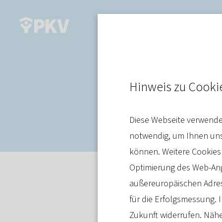
„Alles ist gu
Hinweis zu Cooki
Patientenakt
Diese Webseite verwendet
notwendig, um Ihnen unse
können. Weitere Cookies
Optimierung des Web-Ange
Interview
22. November 2023
außereuropäischen Adres
Am 9. November hat die
für die Erfolgsmessung. I
Gesundheitsdatennutzu
Zukunft widerrufen. Nähe