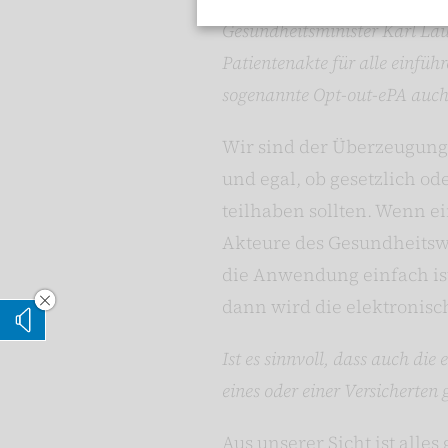
Gesundheitsminister Karl Laut
Patientenakte für alle einfüh
sogenannte Opt-out-ePA auch 
Wir sind der Überzeugung,
und egal, ob gesetzlich o
teilhaben sollten. Wenn ei
Akteure des Gesundheitswe
die Anwendung einfach ist
dann wird die elektronisch
Vorleseoption verstecken
Vorlesen
Ist es sinnvoll, dass auch di
eines oder einer Versicherten 
Aus unserer Sicht ist alle