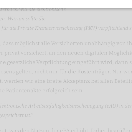
Verband
erbach will die elektronische
ren. Warum sollte die
für die Private Krankenversicherung (PKV) verpflichtend s
 dass möglichst alle Versicherten unabhängig von i
der privat versichert, an den neuen digitalen Möglic
ne gesetzliche Verpflichtung eingeführt wird, dann so
sens gelten, nicht nur für die Kostenträger. Nur w
, werden wir eine breite Akzeptanz bei allen Beteili
e Patientenakte erfolgreich sein.
e elektronische Arbeitsunfähigkeitsbescheinigung (eAU) in de
gespeichert ist?
s gut, was den Nutzen der ePA erhöht. Daher begrüße