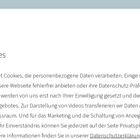
t, was den Nutzen der elek
es
e erhöht.“
 Cookies, die personenbezogene Daten verarbeiten. Einige 
re Webseite fehlerfrei anbieten oder ihre Datenschutz-Prä
 werden von uns erst nach Ihrer Einwilligung gesetzt und d
botes. Zur Darstellung von Videos transferieren wir Daten 
sraum. Und für das Marketing und die Schaltung von Anzeig
 Bundesregierung zwei Digitalgesetze, das Dig
hr Einverständnis können Sie jederzeit auf der Seite Privatsp
ngsgesetz, in den Bundestag eingebracht. Dam
re Informationen finden Sie in unserer
Datenschutzerklärun