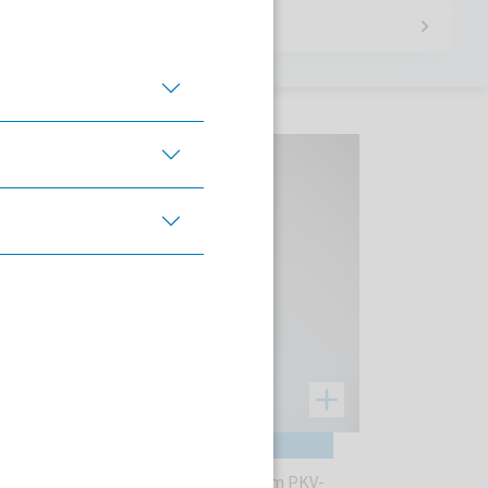
V-Verband für beide
ojektleiterin Gesundheitsversorgung im PKV-