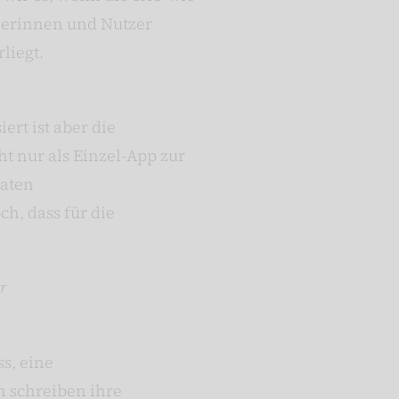
zerinnen und Nutzer
liegt.
ert ist aber die
t nur als Einzel-App zur
vaten
h, dass für die
r
ss, eine
 schreiben ihre