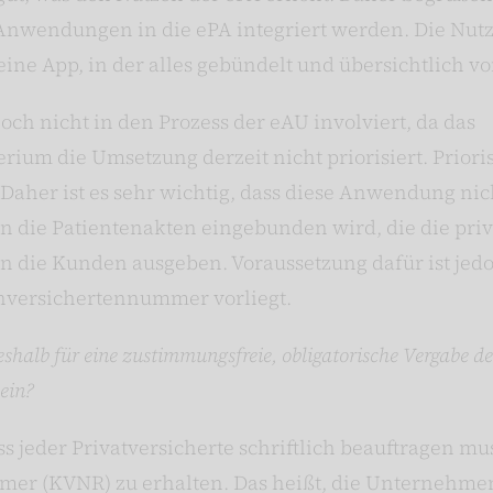
 Anwendungen in die ePA integriert werden. Die Nut
ne App, in der alles gebündelt und übersichtlich vor
noch nicht in den Prozess der eAU involviert, da das
um die Umsetzung derzeit nicht priorisiert. Priorisi
Daher ist es sehr wichtig, dass diese Anwendung nich
in die Patientenakten eingebunden wird, die die pri
die Kunden ausgeben. Voraussetzung dafür ist jedoc
nversichertennummer vorliegt.
shalb für eine zustimmungsfreie, obligatorische Vergabe de
ein?
ss jeder Privatversicherte schriftlich beauftragen mu
r (KVNR) zu erhalten. Das heißt, die Unternehmen