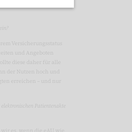
ein?
hrem Versicherungsstatus
hkeiten und Angeboten
llte diese daher für alle
enn der Nutzen hoch und
gten erreichen – und nur
r elektronischen Patientenakte
n wir es, wenn die eAU wie