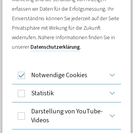
Bundestagsabgeordnete Christine
erfassen wir Daten für die Erfolgsmessung. Ihr
Aschenberg-Dugnus wird sich im
Einverständnis können Sie jederzeit auf der Seite
Auftrag des PKV-Verbands für eine
Privatsphäre mit Wirkung für die Zukunft
bessere Gesundheitsförderung und
widerrufen. Nähere Informationen finden Sie in
Prävention
in Deutschland
unserer
Datenschutzerklärung
.
einsetzen. Zur Bekanntgabe dieser
Personalie erklärte der Vorsitzende des
PKV-Verbands, Thomas Brahm:
Notwendige Cookies
Statistik
Darstellung von YouTube-
Videos