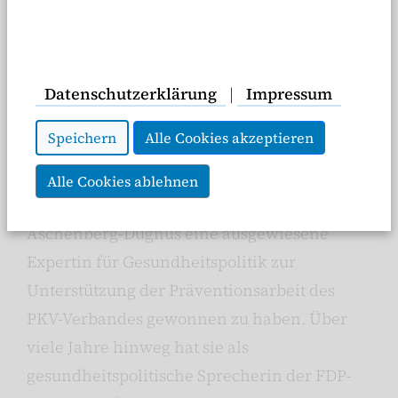
Datenschutzerklärung
|
Impressum
Christine Aschenberg-Dugnus (Lena Dugnus
Speichern
Alle Cookies akzeptieren
Photography)
Alle Cookies ablehnen
Wir freuen uns sehr, mit Christine
Aschenberg-Dugnus eine ausgewiesene
Expertin für Gesundheitspolitik zur
Unterstützung der Präventionsarbeit des
PKV-Verbandes gewonnen zu haben. Über
viele Jahre hinweg hat sie als
gesundheitspolitische Sprecherin der FDP-