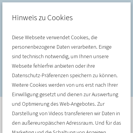
Hinweis zu Cookies
Diese Webseite verwendet Cookies, die
Christine Aschenberg-Dugnus
personenbezogene Daten verarbeiten. Einige
verstärkt Präventionsarbeit
sind technisch notwendig, um Ihnen unsere
Webseite fehlerfrei anbieten oder ihre
des PKV-Verbandes
Datenschutz-Präferenzen speichern zu können.
Weitere Cookies werden von uns erst nach Ihrer
Einwilligung gesetzt und dienen zur Auswertung
und Optimierung des Web-Angebotes. Zur
Meldung
23. Oktober 2025
Darstellung von Videos transferieren wir Daten in
den außereuropäischen Adressraum. Und für das
Die Gesundheitsexpertin und ehemalige
Marketing und die Schaltung von Anzeigen