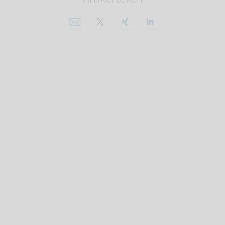
Per E-Mail teilen
Auf X teilen
Auf Xing teilen
Auf Linkedin tei