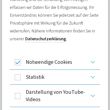
die Beitragsentwicklung in der Privaten
erfassen wir Daten für die Erfolgsmessung. Ihr
Krankenversicherung mit der
Einverständnis können Sie jederzeit auf der Seite
Veränderungsrate bei den
Privatsphäre mit Wirkung für die Zukunft
Verbraucherpreisen. Zielführender für
widerrufen. Nähere Informationen finden Sie in
die Versicherten wäre der Vergleich mit
unserer
Datenschutzerklärung
.
den Beiträgen in der Gesetzlichen
Krankenversicherung gewesen.
Notwendige Cookies
21.04.2021 -
Das Statistische Bundesamt
Statistik
(Destatis) hat am 21. April 2021
neue Daten
zur Beitragsentwicklung
in der Privaten
Darstellung von YouTube-
Krankenversicherung (PKV) veröffentlicht.
Videos
Darin vergleicht es die PKV-Beiträge mit der