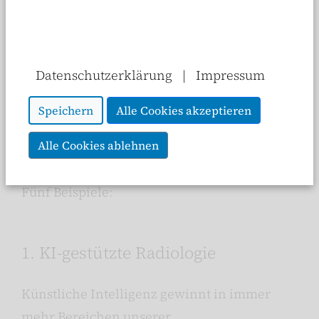
Verfahren kommen hier bei den
Versicherten teilweise deutlich früher an als
in der Gesetzlichen Krankenversicherung.
Datenschutzerklärung
|
Impressum
Dadurch wird
medizinischer Fortschritt
für alle ermöglicht. Denn vielfach werden
Speichern
Alle Cookies akzeptieren
neue Behandlungsmethoden danach von der
GKV übernommen.
Alle Cookies ablehnen
Fünf Beispiele:
1. KI-gestützte Radiologie
Künstliche Intelligenz gewinnt in immer
mehr Bereichen unserer