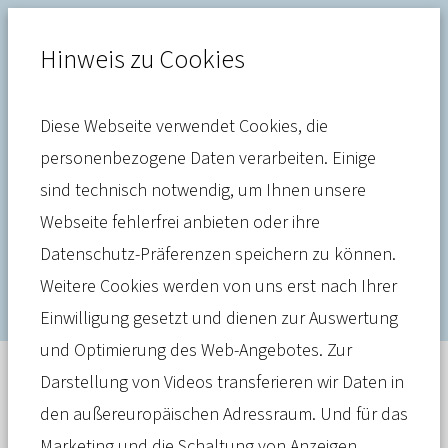
Hinweis zu Cookies
Diese Webseite verwendet Cookies, die
Gesundheitssystem
personenbezogene Daten verarbeiten. Einige
sind technisch notwendig, um Ihnen unsere
Innovationsmotor PKV:
Webseite fehlerfrei anbieten oder ihre
Fünfmal neu, bitte.
Datenschutz-Präferenzen speichern zu können.
Weitere Cookies werden von uns erst nach Ihrer
Einwilligung gesetzt und dienen zur Auswertung
und Optimierung des Web-Angebotes. Zur
Darstellung von Videos transferieren wir Daten in
Meldung
26. Juni 2024
den außereuropäischen Adressraum. Und für das
Die Welt der Medizin ändert sich stetig
Marketing und die Schaltung von Anzeigen