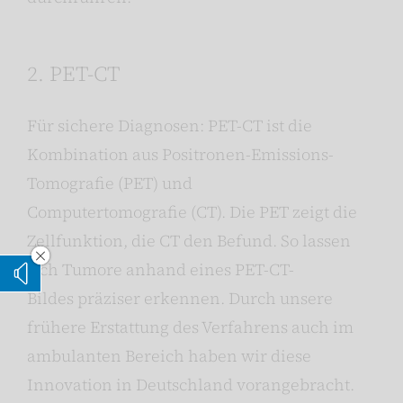
2. PET-CT
Für sichere Diagnosen: PET-CT ist die
Kombination aus Positronen-Emissions-
Tomografie (PET) und
Computertomografie (CT). Die PET zeigt die
Zellfunktion, die CT den Befund. So lassen
Vorleseoption verstecken
sich Tumore anhand eines PET-CT-
Vorlesen
Bildes präziser erkennen. Durch unsere
frühere Erstattung des Verfahrens auch im
ambulanten Bereich haben wir diese
Innovation in Deutschland vorangebracht.