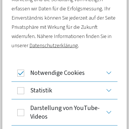
– und mit ihr entwickeln sich die
erfassen wir Daten für die Erfolgsmessung. Ihr
Behandlungsmöglichkeiten.
Einverständnis können Sie jederzeit auf der Seite
Krankheiten, die wir gestern noch
Privatsphäre mit Wirkung für die Zukunft
erforschten, können wir heute schon
widerrufen. Nähere Informationen finden Sie in
therapieren. Das duale
unserer
Datenschutzerklärung
.
Gesundheitssystem ist eine
Voraussetzung dafür, dass solche
Innovationen schnell allen zugute
Notwendige Cookies
kommen.
Statistik
In unserem dualen Gesundheitssystem
Darstellung von YouTube-
nimmt die Private Krankenversicherung die
Videos
Rolle des Innovationsmotors ein. Neue