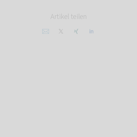
Artikel teilen
Per E-Mail teilen
Auf X teilen
Auf Xing teilen
Auf Linkedin teil