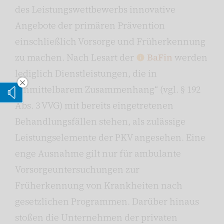
des Leistungswettbewerbs innovative
Angebote der primären Prävention
einschließlich Vorsorge und Früherkennung
zu machen. Nach Lesart der
BaFin
werden
lediglich Dienstleistungen, die in
„unmittelbarem Zusammenhang“ (vgl. § 192
Vorleseoption verstecken
Vorlesen
Abs. 3 VVG) mit bereits eingetretenen
Behandlungsfällen stehen, als zulässige
Leistungselemente der PKV angesehen. Eine
enge Ausnahme gilt nur für ambulante
Vorsorgeuntersuchungen zur
Früherkennung von Krankheiten nach
gesetzlichen Programmen. Darüber hinaus
stoßen die Unternehmen der privaten