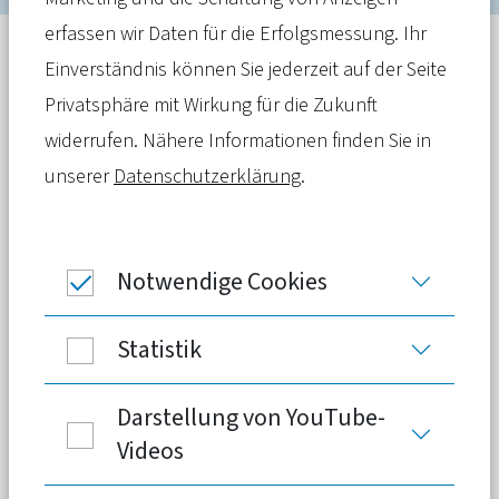
erfassen wir Daten für die Erfolgsmessung. Ihr
Stellungnahme
Einverständnis können Sie jederzeit auf der Seite
27. Mai 2024
Privatsphäre mit Wirkung für die Zukunft
Das BMF möchte die Verwaltungspraxis
widerrufen. Nähere Informationen finden Sie in
für Krankenkassenprämien
unserer
Datenschutzerklärung
.
vereinfachen. Der PKV-Verband weist
auf eine fehlende gesetzliche Grundlage
für individuelle Präventionsangebote in
Notwendige Cookies
der PKV hin. Weiterer Regelungsbedarf
wird bei der Unterstützung von
Statistik
kapitalgedeckter Pflegevorsorge
gesehen.
Darstellung von YouTube-
Videos