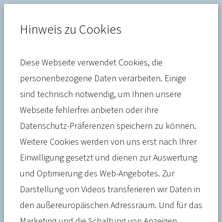
Hinweis zu Cookies
Diese Webseite verwendet Cookies, die
Krankenversicherung
personenbezogene Daten verarbeiten. Einige
sind technisch notwendig, um Ihnen unsere
Referentenentwurf des
Webseite fehlerfrei anbieten oder ihre
Bundesministeriums der
Datenschutz-Präferenzen speichern zu können.
Finanzen zum
Weitere Cookies werden von uns erst nach Ihrer
Einwilligung gesetzt und dienen zur Auswertung
Jahressteuergesetz 2024
und Optimierung des Web-Angebotes. Zur
(JStG 2024)
Darstellung von Videos transferieren wir Daten in
den außereuropäischen Adressraum. Und für das
Marketing und die Schaltung von Anzeigen