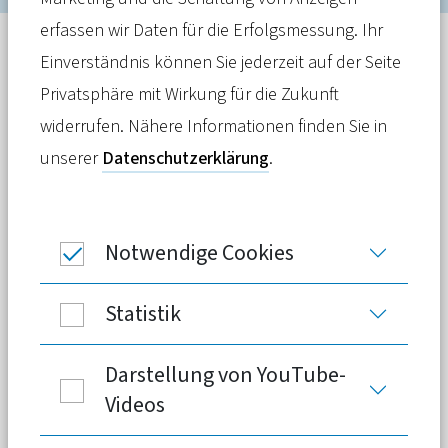
erfassen wir Daten für die Erfolgsmessung. Ihr
Stellungnahme
Einverständnis können Sie jederzeit auf der Seite
11. November 2024
Privatsphäre mit Wirkung für die Zukunft
Der PKV-Verband begrüßt, dass auf die
widerrufen. Nähere Informationen finden Sie in
Regelungen zur Errichtung von
unserer
Datenschutzerklärung
.
Gesundheitskiosken verzichtet wurde.
Bei der Bekämpfung von
Abrechnungsbetrug, Untreue und
Notwendige Cookies
Korruption im Gesundheitswesen
fordern wir eine stärkere Mitwirkung
Statistik
und die gleichberechtigte Einbindung
in den Datenaustausch.
Darstellung von YouTube-
Videos