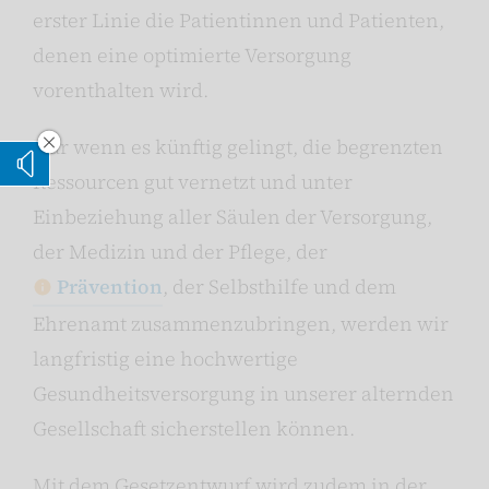
erster Linie die Patientinnen und Patienten,
denen eine optimierte Versorgung
vorenthalten wird.
Nur wenn es künftig gelingt, die begrenzten
Vorleseoption verstecken
Vorlesen
Ressourcen gut vernetzt und unter
Einbeziehung aller Säulen der Versorgung,
der Medizin und der Pflege, der
Prävention
, der Selbsthilfe und dem
Ehrenamt zusammenzubringen, werden wir
langfristig eine hochwertige
Gesundheitsversorgung in unserer alternden
Gesellschaft sicherstellen können.
Mit dem Gesetzentwurf wird zudem in der