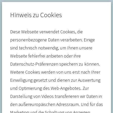
Hinweis zu Cookies
Diese Webseite verwendet Cookies, die
Versorgung
personenbezogene Daten verarbeiten. Einige
sind technisch notwendig, um Ihnen unsere
Gesetzentwurf der
Webseite fehlerfrei anbieten oder ihre
Bundesregierung zur
Datenschutz-Präferenzen speichern zu können.
Stärkung der
Weitere Cookies werden von uns erst nach Ihrer
Einwilligung gesetzt und dienen zur Auswertung
Gesundheitsversorgung in der
und Optimierung des Web-Angebotes. Zur
Kommune (GVSG)
Darstellung von Videos transferieren wir Daten in
den außereuropäischen Adressraum. Und für das
Marketing und die Schaltung von Anzeigen