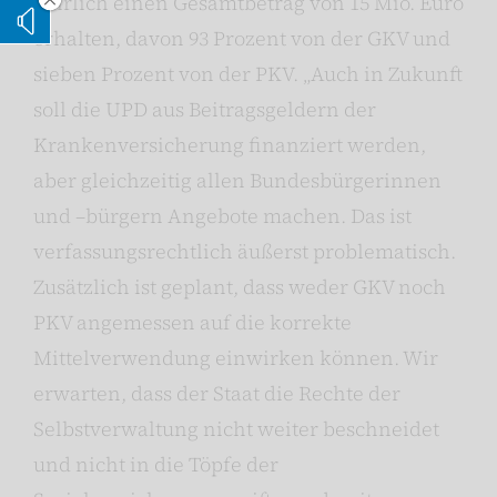
jährlich einen Gesamtbetrag von 15 Mio. Euro
Vorleseoption verstecken
Vorlesen
erhalten, davon 93 Prozent von der GKV und
sieben Prozent von der PKV. „Auch in Zukunft
soll die UPD aus Beitragsgeldern der
Krankenversicherung finanziert werden,
aber gleichzeitig allen Bundesbürgerinnen
und –bürgern Angebote machen. Das ist
verfassungsrechtlich äußerst problematisch.
Zusätzlich ist geplant, dass weder GKV noch
PKV angemessen auf die korrekte
Mittelverwendung einwirken können. Wir
erwarten, dass der Staat die Rechte der
Selbstverwaltung nicht weiter beschneidet
und nicht in die Töpfe der