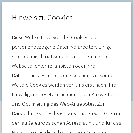
Hinweis zu Cookies
Diese Webseite verwendet Cookies, die
Versorgung
personenbezogene Daten verarbeiten. Einige
sind technisch notwendig, um Ihnen unsere
Pläne zur UPD-Reform gehen
Webseite fehlerfrei anbieten oder ihre
in falsche Richtung
Datenschutz-Präferenzen speichern zu können.
Weitere Cookies werden von uns erst nach Ihrer
Einwilligung gesetzt und dienen zur Auswertung
und Optimierung des Web-Angebotes. Zur
Darstellung von Videos transferieren wir Daten in
Pressemitteilung
01. März 2023
den außereuropäischen Adressraum. Und für das
Gemeinsame Pressemitteilung des GKV-
Marketing und die Schaltung von Anzeigen