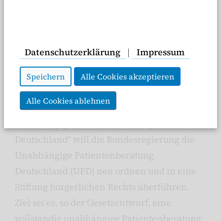
Datenschutzerklärung
|
Impressum
Mit dem heute in der Anhörung des
Gesundheitsausschusses des Bundestages
Speichern
Alle Cookies akzeptieren
beratenen „15. Gesetz zur Änderung des
Alle Cookies ablehnen
Fünften Buches Sozialgesetzbuch - Stiftung
Unabhängige Patientenberatung
Deutschland“ will die Bundesregierung die
Unabhängige Patientenberatung
Deutschland (UPD) neu ordnen und in eine
Stiftung bürgerlichen Rechts überführen.
Ziel sei es, so der Gesetzentwurf, eine
vollständig unabhängige Patientenberatung