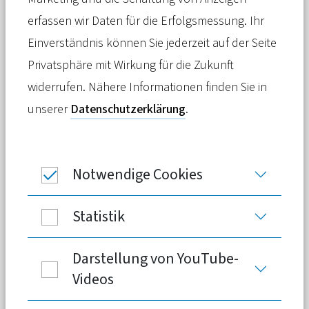
Spitzenverbands und des PKV-Verbands
erfassen wir Daten für die Erfolgsmessung. Ihr
anlässlich der öffentlichen Anhörung
Einverständnis können Sie jederzeit auf der Seite
vor dem Gesundheitsausschuss des
Privatsphäre mit Wirkung für die Zukunft
Deutschen Bundestages zum
widerrufen. Nähere Informationen finden Sie in
Gesetzentwurf zur Errichtung einer
unserer
Datenschutzerklärung
.
Stiftung Unabhängige
Patientenberatung Deutschland (UPD).
Notwendige Cookies
Statistik
Darstellung von YouTube-
Videos