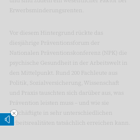
und sind zudem ein wesentlicher Faktor bei
Erwerbsminderungsrenten.
Vor diesem Hintergrund rückte das
diesjährige Präventionsforum der
Nationalen Präventionskonferenz (NPK) die
psychische Gesundheit in der Arbeitswelt in
den Mittelpunkt. Rund 200 Fachleute aus
Politik, Sozialversicherung, Wissenschaft
und Praxis tauschten sich darüber aus, was
Prävention leisten muss – und wie sie
Beschäftigte in sehr unterschiedlichen
Vorleseoption verstecken
Arbeitsrealitäten tatsächlich erreichen kann.
Vorlesen