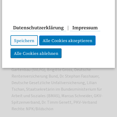
Datenschutzerklärung
|
Impressum
Speichern
Alle Cookies akzeptieren
(v.l.n.r.) Simone Borchardt, MdB, Dr. Silke Heinemann,
Alle Cookies ablehnen
Bundesministerium für Gesundheit (BMG), Jörg Heinel,
Sozialversicherung Landwirtschaft, Forsten und
Gartenbau (SVLFG), Brigitte Gross, Deutsche
Rentenversicherung Bund, Dr. Stephan Fasshauer,
Deutsche Gesetzliche Unfallversicherung, Lilian
Tschan, Staatsekretärin im Bundesministerium für
Arbeit und Soziales (BMAS), Marcus Schneider, GKV-
Spitzenverband, Dr. Timm Genett, PKV-Verband
Rechte: NPK/Bildschön