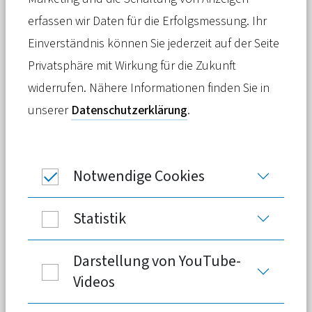
Meldung
25. Juni 2026
erfassen wir Daten für die Erfolgsmessung. Ihr
Einverständnis können Sie jederzeit auf der Seite
Wie können
Prävention
und
Privatsphäre mit Wirkung für die Zukunft
Gesundheitsförderung einen Beitrag zu
widerrufen. Nähere Informationen finden Sie in
einer gesunden Arbeitswelt leisten?
unserer
Datenschutzerklärung
.
Dieser Frage stand im Mittelpunkt des
11. Präventionsforums der Nationalen
Präventionskonferenz (NPK) am 23. Juni
Notwendige Cookies
in Berlin. Der PKV-Verband ist
stimmberechtigtes Mitglied der NPK.
Statistik
Darstellung von YouTube-
Videos