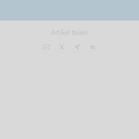
Artikel teilen
Per E-Mail teilen
Auf X teilen
Auf Xing teilen
Auf Linkedin tei