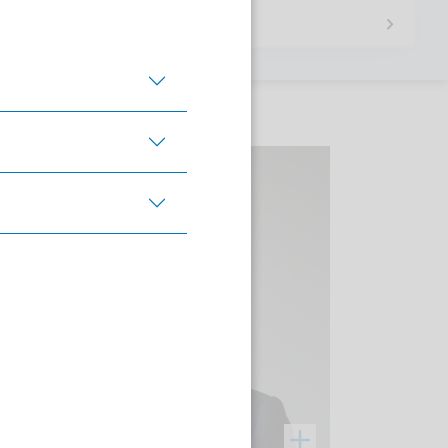
KHVVG) trotz
Per E-Mail teilen
Auf X teilen
Auf Xing te
Auf Linkedin teile