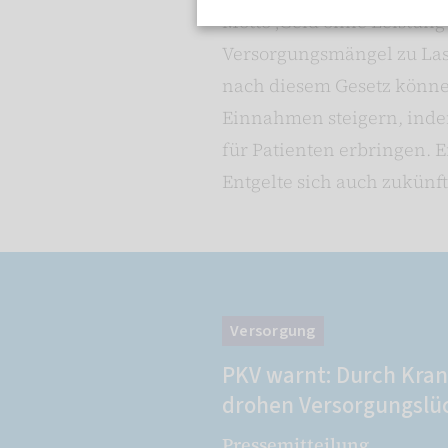
Motto ‚Geld ohne Leistun
Versorgungsmängel zu Las
nach diesem Gesetz könne
Einnahmen steigern, inde
für Patienten erbringen.
Entgelte sich auch zukünft
Versorgung
PKV warnt: Durch Kra
drohen Versorgungslü
Pressemitteilung