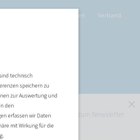
Positionen
Wissen
Verband
sind technisch
ferenzen speichern zu
ienen zur Auswertung und
S
in den
Jetzt kostenlos zum Newsletter
en erfassen wir Daten
anmelden
häre mit Wirkung für die
Artikel teilen
g
.