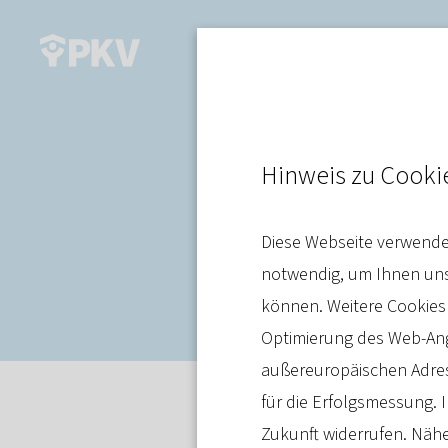
Versorgung
Hinweis zu Cooki
PKV-Verband
Diese Webseite verwendet
Krankenhaus
notwendig, um Ihnen unse
können. Weitere Cookies
Optimierung des Web-Ange
außereuropäischen Adres
für die Erfolgsmessung. I
Meldung
22. November 2024
Zukunft widerrufen. Nähe