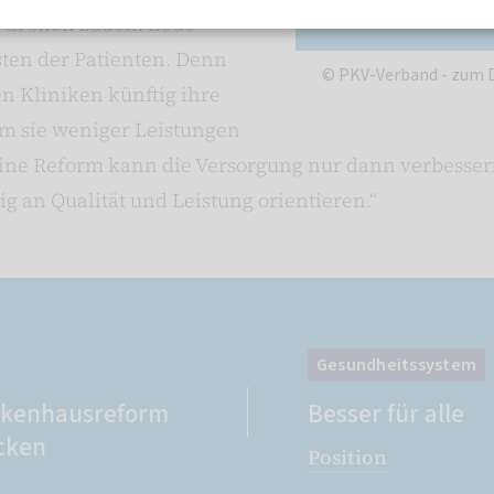
g‘ drohen zudem neue
ten der Patienten. Denn
© PKV-Verband - zum D
n Kliniken künftig ihre
m sie weniger Leistungen
 Eine Reform kann die Versorgung nur dann verbesse
ig an Qualität und Leistung orientieren.“
Gesundheitssystem
nkenhausreform
Besser für alle
cken
Position