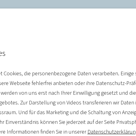
es
 zum Beschluss der
 Cookies, die personenbezogene Daten verarbeiten. Einige 
reform im Bundesrat
re Webseite fehlerfrei anbieten oder ihre Datenschutz-Prä
 werden von uns erst nach Ihrer Einwilligung gesetzt und d
botes. Zur Darstellung von Videos transferieren wir Daten 
sraum. Und für das Marketing und die Schaltung von Anzeig
hr Einverständnis können Sie jederzeit auf der Seite Privatsp
re Informationen finden Sie in unserer
Datenschutzerklärun