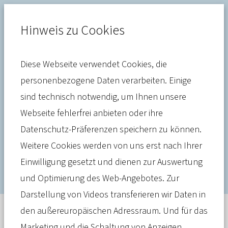
Hinweis zu Cookies
Diese Webseite verwendet Cookies, die
Digitalisierung
personenbezogene Daten verarbeiten. Einige
sind technisch notwendig, um Ihnen unsere
PKV-Verband schließt DiGA-
Webseite fehlerfrei anbieten oder ihre
Rahmenvertrag für
Datenschutz-Präferenzen speichern zu können.
Orthopädie-App Mawendo
Weitere Cookies werden von uns erst nach Ihrer
Einwilligung gesetzt und dienen zur Auswertung
und Optimierung des Web-Angebotes. Zur
Darstellung von Videos transferieren wir Daten in
den außereuropäischen Adressraum. Und für das
Meldung
07. Dezember 2022
Marketing und die Schaltung von Anzeigen