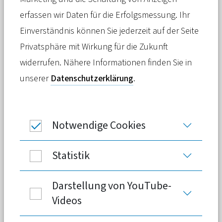
Die Private Krankenversicherung ist
erfassen wir Daten für die Erfolgsmessung. Ihr
auch bei der Digitalisierung des
Einverständnis können Sie jederzeit auf der Seite
Gesundheitswesens ein Motor für
Privatsphäre mit Wirkung für die Zukunft
Innovation. Jüngstes Beispiel: Für die
widerrufen. Nähere Informationen finden Sie in
Orthopädie-App Mawendo hat der PKV-
unserer
Datenschutzerklärung
.
Verband eine Rahmenvereinbarung
abgeschlossen.
Notwendige Cookies
Statistik
PKV-Rahmenvertrag ermöglicht
Darstellung von YouTube-
Nutzung von Mawendo für 12
Videos
Monate