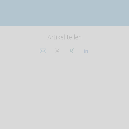
Artikel teilen
Per E-Mail teilen
Auf X teilen
Auf Xing teilen
Auf Linkedin tei