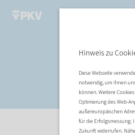
Verband
Hinweis zu Cooki
Referentenen
Diese Webseite verwendet
Rechengröße
notwendig, um Ihnen unse
können. Weitere Cookies
Optimierung des Web-Ange
außereuropäischen Adres
für die Erfolgsmessung. I
Stellungnahme
19. September
Zukunft widerrufen. Nähe