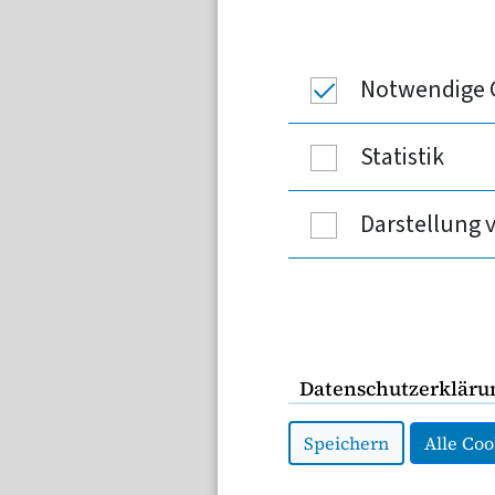
Referentenentwurf des 
maßgebende Rechengröß
(Sozialversicherungsr
Notwendige 
Statistik
Stellungnahme
Darstellung 
I. Allgemeine Anme
Arbeitnehmerinnen und Ar
oder PKV wählen, wenn i
Datenschutzerkläru
Je höher die Jahresarbeit
Speichern
Alle Coo
zwischen GKV und PKV zu 
Sprachgebrauch als
Ver