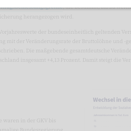
itragsbemessungsgrenze
, die bestimmt, bis zu we
rsicherung herangezogen wird.
Vorjahreswerte der bundeseinheitlich geltenden Ver
g mit der Veränderungsrate der Bruttolöhne und -g
schrieben. Die maßgebende gesamtdeutsche Verände
utschland insgesamt +4,13 Prozent. Damit steigt die V
 waren in der GKV bis
damalige Bundesregierung