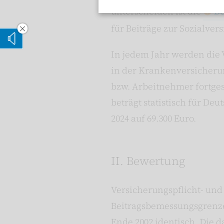
unterscheiden ist die
Be
für Beiträge zur Sozialve
Vorleseoption verstecken
Vorlesen
In jedem Jahr werden die 
in der Krankenversicherun
bzw. Arbeitnehmer fortge
beträgt statistisch für De
2024 auf 69.300 Euro.
II. Bewertung
Versicherungspflicht- und
Beitragsbemessungsgrenze
Ende 2002 identisch. Die 