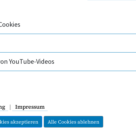
Bundesministeriums für Arbeit und Soziales f
en der Sozialversicherung für 2024
echengrößen-Verordnung 2024).
Cookies
von YouTube-Videos
rkungen
beitnehmer dürfen erst frei zwischen einem Versi
hr Einkommen die
Jahresarbeitsentgeltgrenze
über
ng
|
Impressum
sentgeltgrenze, desto weniger Menschen verfügen übe
kies akzeptieren
Alle Cookies ablehnen
entscheiden. Daher wird die Jahresarbeitsentgeltgr
sicherungspflichtgrenze
bezeichnet. Von dieser Ver