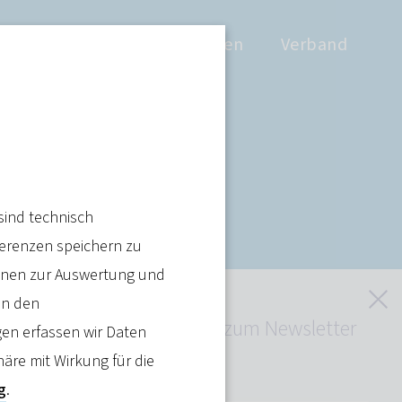
Positionen
Wissen
Verband
s-
sind technisch
ferenzen speichern zu
ienen zur Auswertung und
S
in den
Jetzt kostenlos zum Newsletter
en erfassen wir Daten
anmelden
häre mit Wirkung für die
Artikel teilen
g
.