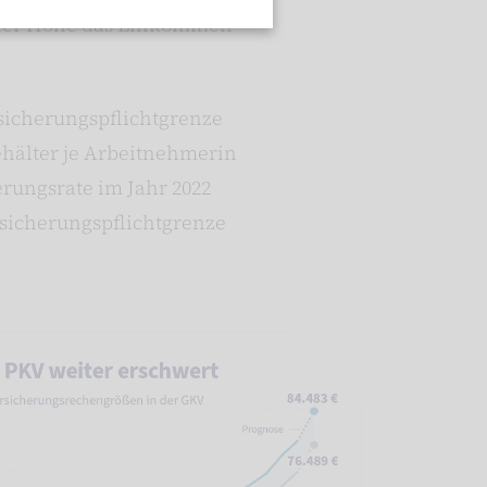
lcher Höhe das Einkommen
sicherungspflichtgrenze
ehälter je Arbeitnehmerin
rungsrate im Jahr 2022
ersicherungspflichtgrenze