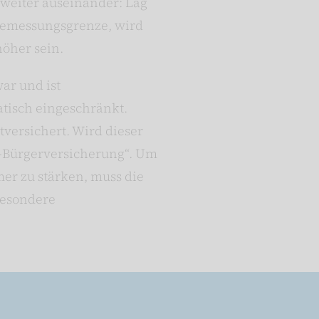
 weiter auseinander: Lag
sbemessungsgrenze, wird
höher sein.
ar und ist
tisch eingeschränkt.
ersichert. Wird dieser
r-Bürgerversicherung“. Um
r zu stärken, muss die
besondere