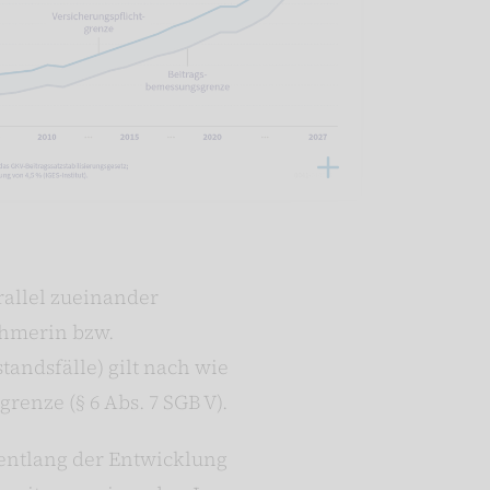
rallel zueinander
nehmerin bzw.
andsfälle) gilt nach wie
enze (§ 6 Abs. 7 SGB V).
 entlang der Entwicklung