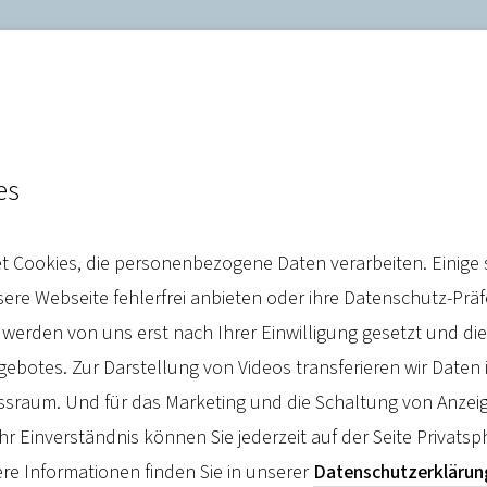
es
twurf: Sozialversicherung
 Cookies, die personenbezogene Daten verarbeiten. Einige 
n für 2024
re Webseite fehlerfrei anbieten oder ihre Datenschutz-Prä
 werden von uns erst nach Ihrer Einwilligung gesetzt und d
botes. Zur Darstellung von Videos transferieren wir Daten 
sraum. Und für das Marketing und die Schaltung von Anzeig
hr Einverständnis können Sie jederzeit auf der Seite Privatsp
 2023
re Informationen finden Sie in unserer
Datenschutzerklärun