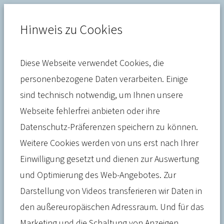
Hinweis zu Cookies
Diese Webseite verwendet Cookies, die
Gesundheitssystem
personenbezogene Daten verarbeiten. Einige
sind technisch notwendig, um Ihnen unsere
„Wir sind nicht mehr
Webseite fehlerfrei anbieten oder ihre
wettbewerbsfähig“ –
Datenschutz-Präferenzen speichern zu können.
Wirtschaft geschlossen gegen
Weitere Cookies werden von uns erst nach Ihrer
Einwilligung gesetzt und dienen zur Auswertung
höhere
und Optimierung des Web-Angebotes. Zur
Beitragsbemessungsgrenze
Darstellung von Videos transferieren wir Daten in
den außereuropäischen Adressraum. Und für das
Marketing und die Schaltung von Anzeigen