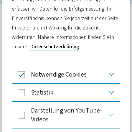
erfassen wir Daten für die Erfolgsmessung. Ihr
Einverständnis können Sie jederzeit auf der Seite
Privatsphäre mit Wirkung für die Zukunft
widerrufen. Nähere Informationen finden Sie in
unserer
Datenschutzerklärung
.
Meldung
Notwendige Cookies
13. Mai 2026
Die Proteste aus der Wirtschaft gegen
Statistik
höhere Abgabenbelastungen bei
Gesundheit und Pflege werden lauter. In
Darstellung von YouTube-
einem Punkt sind sich alle großen
Videos
Verbände einig: Eine weitere Belastung