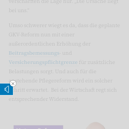
verschärften die Lage nur. „Die Ursache liegt
bei uns.“
Umso schwerer wiegt es da, dass die geplante
GKV-Reform nun mit einer
außerordentlichen Erhöhung der
Beitragsbemessungs
- und
Versicherungspflichtgrenze
für zusätzliche
Belastungen sorgt. Und auch für die
anstehende Pflegereform wird ein solcher
Vorleseoption verstecken
Schritt erwartet. Bei der Wirtschaft regt sich
Vorlesen
entsprechender Widerstand.