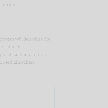
icherten.
tpraxen würden ohne die
net sind das
rgleich zu heute fehlen
75 Medizinischen