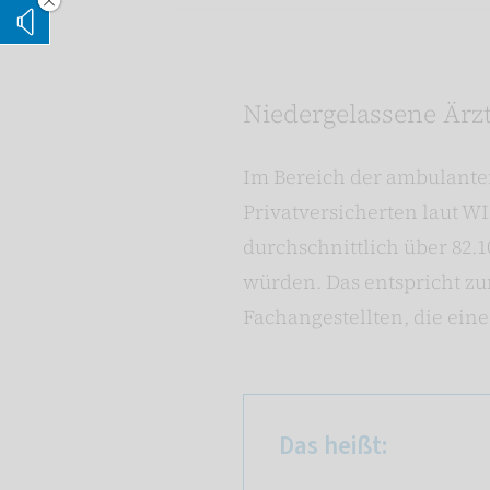
Vorleseoption verstecken
Vorlesen
Niedergelassene Ärzt
Im Bereich der ambulante
Privatversicherten laut W
durchschnittlich über 82.1
würden. Das entspricht z
Fachangestellten, die ein
Das heißt: