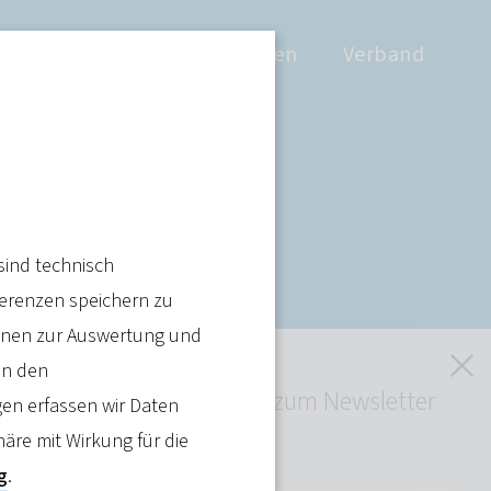
Positionen
Wissen
Verband
herten zum
sind technisch
ferenzen speichern zu
ienen zur Auswertung und
S
in den
Jetzt kostenlos zum Newsletter
en erfassen wir Daten
anmelden
häre mit Wirkung für die
g
.