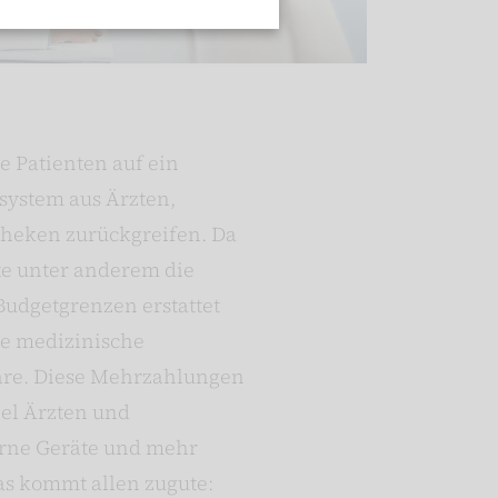
e Patienten auf ein
ystem aus Ärzten,
heken zurückgreifen. Da
te unter anderem die
udgetgrenzen erstattet
le medizinische
are. Diese Mehrzahlungen
el Ärzten und
rne Geräte und mehr
as kommt allen zugute: