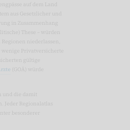
engpässe auf dem Land
tem aus Gesetzlicher und
erung in Zusammenhang
olitische) These – würden
n Regionen niederlassen,
r wenige Privatversicherte
sicherten gültige
rzte
(GOÄ) würde
n und die damit
. Jeder Regionalatlas
unter besonderer