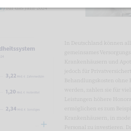
P)
für das Jahr 2024
In Deutschland können all
gemeinsames Versorgungss
Krankenhäusern und Apot
jedoch für Privatversicher
Behandlungskosten ohne B
werden, zahlen sie für vie
Leistungen höhere Honor
ermöglichen es zum Beispi
Krankenhäusern, in mode
Personal zu investieren. D