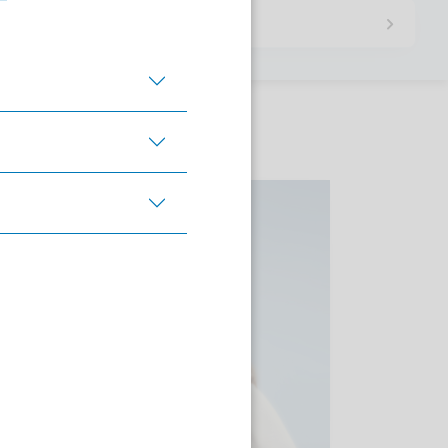
tssystem
. Besonders deutlich
ersucht. Der PKV-